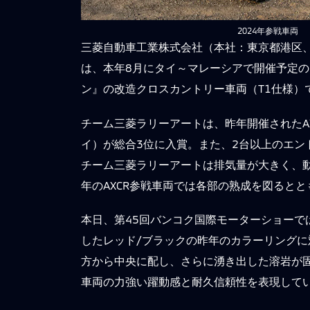
2024年参戦車両
三菱自動車工業株式会社（本社：東京都港区
は、本年8月にタイ～マレーシアで開催予定の
ン』の改造クロスカントリー車両（T1仕様）
チーム三菱ラリーアートは、昨年開催されたA
イ）が総合3位に入賞。また、2台以上のエン
チーム三菱ラリーアートは排気量が大きく、
年のAXCR参戦車両では各部の熟成を図ると
本日、第45回バンコク国際モーターショーで
したレッド/ブラックの昨年のカラーリング
方から中央に配し、さらに湧き出した溶岩が固
車両の力強い躍動感と耐久信頼性を表現して