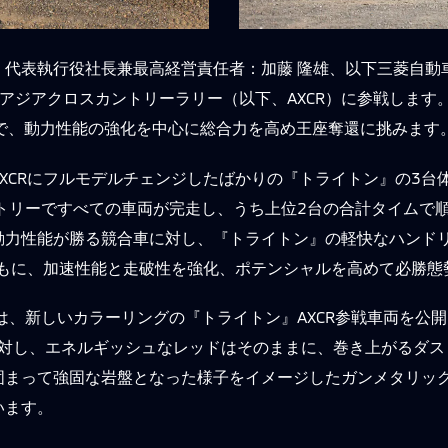
、代表執行役社長兼最高経営責任者：加藤 隆雄、以下三菱自動
アジアクロスカントリーラリー（以下、AXCR）に参戦します
で、動力性能の強化を中心に総合力を高め王座奪還に挑みます
XCRにフルモデルチェンジしたばかりの『トライトン』の3台
トリーですべての車両が完走し、うち上位2台の合計タイムで
動力性能が勝る競合車に対し、『トライトン』の軽快なハンド
ともに、加速性能と走破性を強化、ポテンシャルを高めて必勝態
は、新しいカラーリングの『トライトン』AXCR参戦車両を公
に対し、エネルギッシュなレッドはそのままに、巻き上がるダス
まって強固な岩盤となった様子をイメージしたガンメタリック
います。