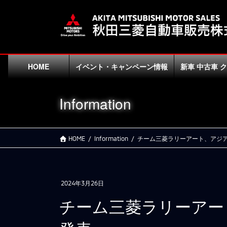
コ
ナ
ン
ビ
テ
ゲ
ン
ー
ツ
シ
に
ョ
HOME
イベント・キャンペーン情報
新車 中古車 
移
ン
動
に
Information
移
動
HOME
Information
チーム三菱ラリーアート、アジア
2024年3月26日
チーム三菱ラリーアー