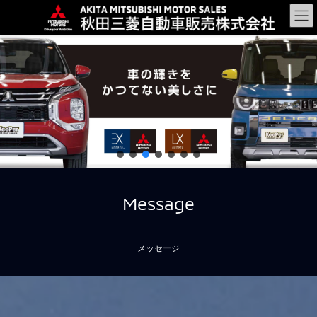
コ
ナ
ン
ビ
テ
ゲ
ン
ー
ツ
シ
に
ョ
移
ン
動
に
移
動
Message
メッセージ