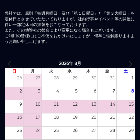
弊社では、原則「毎週月曜日」及び「第１日曜日」と「第３火曜日」を
定休日とさせていただいておりますが、社内行事やイベント等の開催に
伴い一部定休日の振替をおこなっております。
また、その他弊社の都合により変更になる場合もございます。
ご利用の皆様にはご不便をおかけいたしますが、何卒ご理解賜りますよ
うお願い申し上げます。
2026年 8月
日
月
火
水
木
金
土
26
27
28
29
30
31
1
2
3
4
5
6
7
8
9
10
11
12
13
14
15
16
17
18
19
20
21
22
23
24
25
26
27
28
29