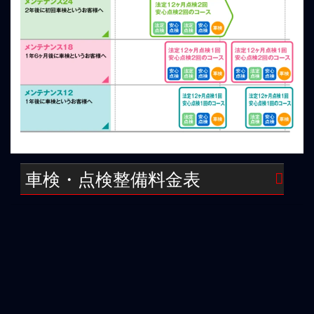
車検・点検整備料金表
新型ア
ミラー
アウト
ウトラ
ジュ・
ランダ
軽自動
ンダー
コル
ー
車
パジェ
ト・D2
RVRクラ
ロ・D:5
クラス
ス
クラス