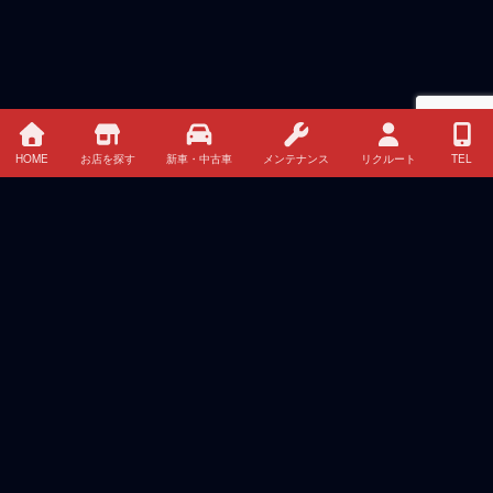
料
エン
ジン
￥11,11
￥11,11
￥11,99
＆下
￥9,350
0
0
0
廻り
洗浄
HOME
お店を探す
新車・中古車
メンテナンス
リクルート
TEL
乗
下廻
り防
￥11,33
￥7,150
￥9,130
￥9,130
錆塗
0
装
ブレ
ーキ
オイ
￥4,620
￥4,620
￥4,620
￥4,620
用
ル 交
換料
ブレ
ーキ
HOME
￥1,540
￥2,750
￥2,750
￥2,750
オイ
ル代