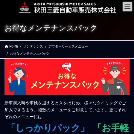
コ
ナ
ン
ビ
テ
ゲ
ン
ー
お得なメンテナンスパック
ツ
シ
に
ョ
移
ン
HOME
メンテナンス
アフターサービスメニュー
動
に
移
お得なメンテナンスパック
動
新車購入時や車検を迎えるときをはじめ、様々なタイミングでご
加入できるよう、複数のメニューをご用意しています。更にそれ
ぞれのメニューには
「しっかりパック」
「お手軽