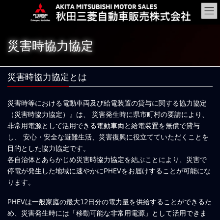
コ
ナ
ン
ビ
テ
ゲ
ン
ー
災害時協力協定
ツ
シ
に
ョ
移
ン
災害時協力協定とは
動
に
移
動
災害時等における電動車両及び給電装置の貸与に関する協力協定
（災害時協力協定）』は、 災害発生時に県市町村の要請により、
非常用電源として活用できる電動車両と給電装置を無償で貸与
し、 安心・安全な避難生活、災害復興に役立てていただくことを
目的とした協力協定です。
各自治体とあらかじめ災害時協力協定を結ぶことにより、災害で
停電が発生した地域に速やかにPHEVをお届けすることが可能にな
ります。
PHEVは一般家庭の最大12日分の電力量を供給することができるた
め、災害発生時には「移動可能な非常用電源」として活用できま