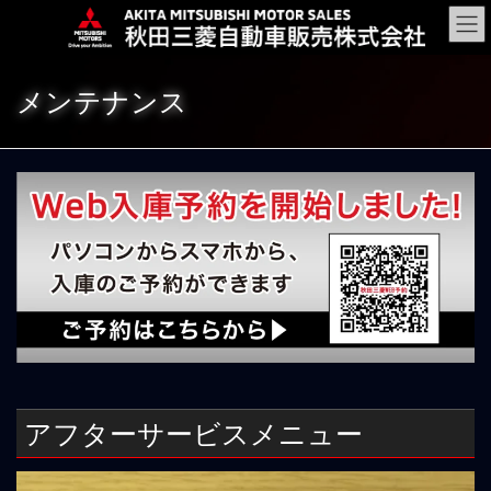
コ
ナ
ン
ビ
テ
ゲ
ン
ー
メンテナンス
ツ
シ
に
ョ
移
ン
動
に
移
動
アフターサービスメニュー