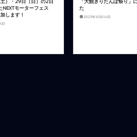
（土）・29日（日）の2日
「大館きりたんぽ祭り」
たNEXTモーターフェス
た
参加します！
2023年10月14日
4日