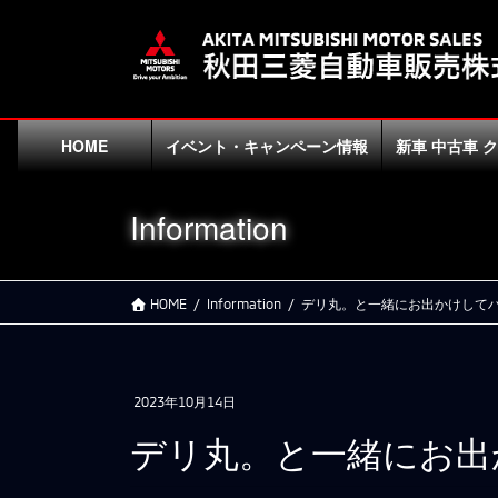
コ
ナ
ン
ビ
テ
ゲ
ン
ー
ツ
シ
に
ョ
HOME
イベント・キャンペーン情報
新車 中古車 
移
ン
動
に
Information
移
動
HOME
Information
デリ丸。と一緒にお出かけしてハ
2023年10月14日
デリ丸。と一緒にお出