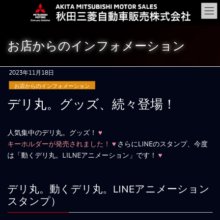
コ
ナ
ン
ビ
テ
ゲ
ン
ー
お店からのインフォメーション
ツ
シ
に
ョ
移
ン
2023年11月18日
動
に
お店からのインフォメーション
移
動
デリ丸。グッズ、続々登場！
人気集中のデリ丸。グッズ！
♥
キーホルダーが発売されました！
♥
さらにLINEのスタンプ、今度
は「動くデリ丸。LILNEアニメーション」です！
♥
デリ丸。動くデリ丸。LINEアニメーション
スタンプ）