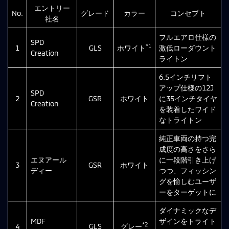
エントリー
No.
グレード
カラー
コンセプト
社名
フルエアロ仕様の
SPD
*1
1
GLS
ホワイト
激低ローダウント
Creation
ライトン
6.5インチリフト
アップ仕様の12J
SPD
2
GSR
ホワイト
に35インチタイヤ
Creation
を装着したワイド
なトライトン
純正車両の持つ完
成度の高さをさら
エヌアール
に一段階引き上げ
3
GSR
ホワイト
ディー
つつ、フィッシン
グを愉しむユーザ
ーをターゲットに
ダイナミックなデ
MDF
ザインをトライト
*2
4
GLS
グレー