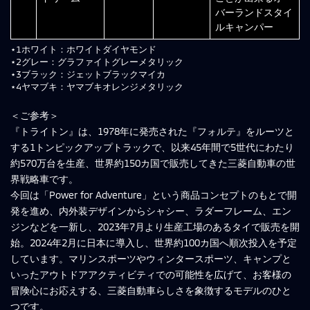
バーランドスタイ
ルキャンパー
⋆1ホワイト：ホワイトダイヤモンド
⋆2グレー：グラファイトグレーメタリック
⋆3ブラック：ジェットブラックマイカ
⋆4ヤマブキ：ヤマブキオレンジメタリック
＜ご参考＞
『トライトン』は、1978年に発売された『フォルテ』をルーツと
する1トンピックアップトラックで、以来45年間で5世代にわたり
約570万台を生産、世界約150カ国で販売してきた三菱自動車の世
界戦略車です。
今回は「Power for Adventure」という商品コンセプトのもとで開
発を進め、内外装デザインからシャシー、ラダーフレーム、エン
ジンなどを一新し、2023年7月より生産工場のあるタイで販売を開
始。2024年2月に日本に導入し、世界約100カ国へ順次投入を予定
しています。マリンスポーツやウィンタースポーツ、キャンプと
いったアウトドアアクティビティでの可能性を広げて、お客様の
冒険心にお応えする、三菱自動車らしさを象徴するモデルのひと
つです。