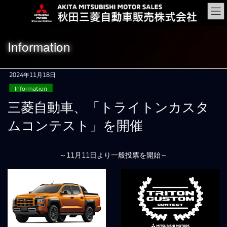
コ
ナ
ン
ビ
テ
ゲ
ン
ー
Information
ツ
シ
に
ョ
移
ン
2024年11月18日
動
に
Information
移
動
三菱自動車、「トライトンカスタ
ムコンテスト」を開催
～11月11日より一般投票を開始～