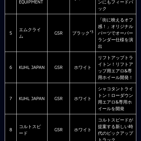
EQUIPMENT
ンにもフィードバ
ック
「街に映えるオフ
感！」オリジナル
エムクライ
*3
5
GSR
ブラック
パーツでオーバー
ム
ランダー仕様を演
出
リフトアップトラ
イトン！リフトア
6
KUHL JAPAN
GSR
ホワイト
ップ用エアロ&専
用ホイール開発！
シャコタントライ
トン！ローダウン
7
KUHL JAPAN
GSR
ホワイト
用エアロ&専用ホ
イールを開発
コルトスピードが
コルトスピ
提案する新しい時
8
GSR
ホワイト
ード
代のピックアップ
トラック