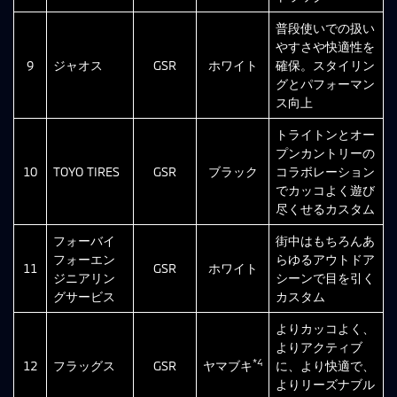
普段使いでの扱い
やすさや快適性を
9
ジャオス
GSR
ホワイト
確保。スタイリン
グとパフォーマン
ス向上
トライトンとオー
プンカントリーの
10
TOYO TIRES
GSR
ブラック
コラボレーション
でカッコよく遊び
尽くせるカスタム
フォーバイ
街中はもちろんあ
フォーエン
らゆるアウトドア
11
GSR
ホワイト
ジニアリン
シーンで目を引く
グサービス
カスタム
よりカッコよく、
よりアクティブ
*4
12
フラッグス
GSR
ヤマブキ
に、より快適で、
よりリーズナブル