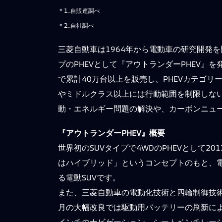
＊1…自販連調べ
＊2…自社調べ
三菱自動車は1964年から電動車の研究開発を
プのPHEVとして『アウトランダーPHEV』を
で累計40万台以上を販売し、PHEVカテゴリ
やミドルクラス以上には行動範囲を制限しない
動・エネルギー問題の解決や、カーボンニュ
『アウトランダーPHEV』概要
世界初のSUVタイプで4WDのPHEVとして
はハイブリッド」というコンセプトのもと、
る電動SUVです。
また、三菱自動車の電動化技術と四輪制御技術
月の大幅改良では駆動用バッテリーの刷新によ
インチのナビゲーション、シートベンチレー