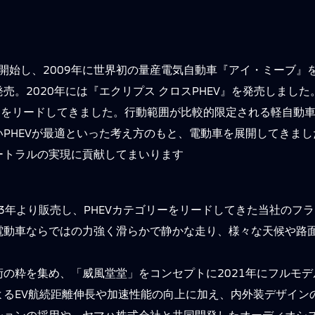
開始し、2009年に世界初の量産電気自動車『アイ・ミーブ』を
発売。2020年には『エクリプス クロスPHEV』を発売しました
ーをリードしてきました。行動範囲が比較的限定される軽自動車
PHEVが最適といった考え方のもと、電動車を展開してきま
ートラルの実現に貢献してまいります
2013年より販売し、PHEVカテゴリーをリードしてきた当社の
電動車ならではの力強く滑らかで静かな走り、様々な天候や路
の粋を集め、「威風堂堂」をコンセプトに2021年にフルモデル
るEV航続距離伸長や加速性能の向上に加え、内外装デザインの
ションの採用や、ヤマハ株式会社と共同開発したオーディオシ