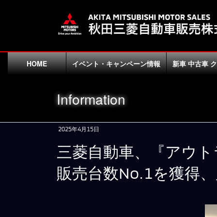
コ
ナ
ン
ビ
テ
ゲ
ン
ー
ツ
シ
に
ョ
HOME
イベント・キャンペーン情報
新車 中古車 
移
ン
動
に
Information
移
動
2025年4月15日
三菱自動車、『アウトラ
販売台数No.1を獲得