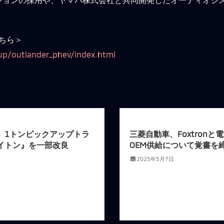
ちら＞
up/outlander_phev/index.html
、1トンピックアップトラ
三菱自動車、Foxtronと
イトン』を一部改良
OEM供給について覚書を
日
2025年5月7日