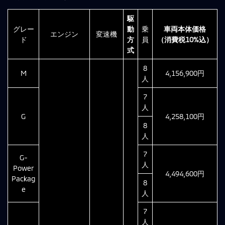
駆
グレー
動
乗
車両本体価格
エンジン
変速機
ド
方
員
（消費税10%込）
式
8
M
4,156,900円
人
7
人
G
4,258,100円
8
人
7
G-
人
Power
4,494,600円
Packag
8
e
人
7
人