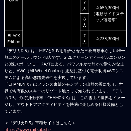
7
4,656,300円
人
（電動サイドステ
8
ップ装着車）
人
BLACK
7
4,733,300円
Edition
人
『デリカD:5』は、MPVとSUVを融合させた三菱自動車らしい唯一
無二のオールラウンド8人です。2.2Lクリーンディーゼルエンジン
と8速スポーツモードA/Tによる、パワフルかつ静かで滑らかな走
りと、AWC（All Wheel Control）思想に基づく電子制御4WDシス
テムによる高い悪路走破性を実現しています。
「CHAMONIX」はフランス東部のモンブラン山群の麓にあり、世
界でも有数のスキーのリゾート地として知られています。『デリ
カD:5』の特別仕様車「CHAMONIX」は、この雪山の世界をイメー
ジし、アウトドアアクティビティを快適に楽しめる仕様装備とし
ています。
＜『デリカD:5』車種サイトはこちら＞
https://www.mitsubishi-