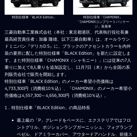
特別仕様車「BLACK Edition」
特別仕様車「CHAMONIX」
「CHAMONIXコンプリートパッケー
ジ」装着車
三菱自動車工業株式会社（本社：東京都港区、代表執行役社長兼
最高経営責任者：加藤 隆雄、以下三菱自動車）は、オールラウン
ドミニバン『デリカD:5』に、ブラックのアクセントカラーを内外
装の要所に配した特別仕様車「BLACK Edition」を新たに設定しま
す。また特別仕様車「CHAMONIX（シャモニー）」には従来の7人
乗りに加えて8人乗りを追加設定し、11月7日（木）から全国の系
列販売会社で販売を開始します。
特別仕様車「BLACK Edition」のメーカー希望小売価格は
4,733,300円（消費税10％込）、「CHAMONIX」のメーカー希望小
売価格は4,557,300～4,656,300円（消費税10％込）。
1．特別仕様車「BLACK Edition」の商品特長
最上級の「P」グレードをベースに、エクステリアではフロ
ントグリル、ポジションランプガーニッシュ、フォグランプ
ベゼル、ドアミラーカバー、アウタードアハンドル、前後ス