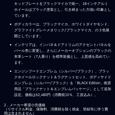
キッドプレートをブラックマイカで統一。18インチアルミ
ホイールはブラック塗装とし、引き締まった力強い印象とし
ています。
ボディカラーは、ブラックマイカ、ホワイトダイヤモンド、
グラファイトグレーメタリック/ブラックマイカ、の３色展
開としています。
インテリアは、インパネ＆ドアトリムのアクセントパネルを
バール杢に変更し、さらにメーカーオプションのブラックの
本革シート（7人乗り）を標準装備とし、上質感を高めてい
ます。
エンジンフードエンブレム（シルバー/ブラック）、ブラッ
クホイールロックナット＆ラグナットセット、ボディサイド
エンブレム（シルバー/ブラック）を「BLACK Edition」推奨
用品「ブラックナット＆エンブレムパッケージ」として追加
設定。価格は62,480円（消費税10％、工賃込み）。
2．メーカー希望小売価格
（リサイクル料金、保険料、消費税を除く税金、登録等に伴う費
用は含まれません）