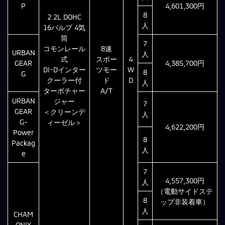
P
4,601,300円
8
2.2L DOHC
人
16バルブ 4気
筒
7
コモンレール
8速
URBAN
人
式
スポー
4
GEAR
4,385,700円
DI-Dインター
ツモー
W
8
G
クーラー付
ド
D
人
ターボチャー
A/T
URBAN
ジャー
7
GEAR
＜クリーンデ
人
G-
ィーゼル＞
4,622,200円
Power
8
Packag
人
e
7
4,557,300円
人
（電動サイドステ
8
ップ非装着車）
人
CHAM
ONIX