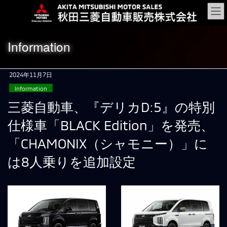
コ
ナ
ン
ビ
テ
ゲ
ン
ー
Information
ツ
シ
に
ョ
移
ン
2024年11月7日
動
に
Information
移
動
三菱自動車、『デリカD:5』の特別
仕様車「BLACK Edition」を発売、
「CHAMONIX（シャモニー）」に
は8人乗りを追加設定