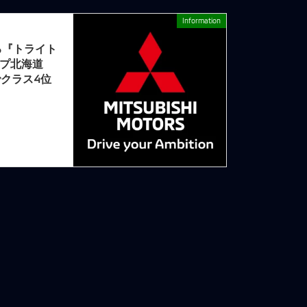
Information
次の記事
る『トライト
ップ北海道
でクラス4位