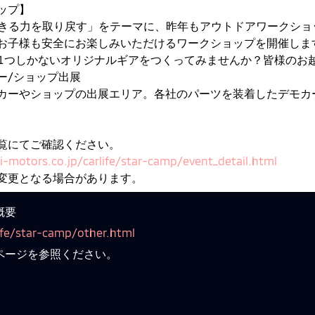
ップ】
と生きる力を取り戻す」をテーマに、昨年もアウトドアワークシ
お子様も安全にお楽しみいただけるワークショップを開催しま
界に1つしかないオリジナルギアをつくってみませんか？皆様のお
ー/ショップ出展
カーやショップの出展エリア。各社のパーツを装着したデモカ
覧にてご確認ください。
-motors.co.jp/carlife/star-camp/event_detail.html
変更となる場合があります。
概要
ife/star-camp/other.html
ページを参照ください。