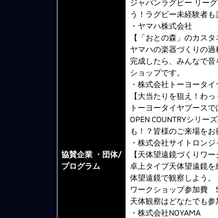
ジャパンラグビー リー
う！ラグビー未経験者も
・ヤマハ株式会社
【「おとの森」のカスタ
ヤマハの楽器づくりの過
完成したら、みんなで音
ショップです。
・株式会社トーヨータイ
【大当たりを狙え！わっ
トーヨータイヤブースで
OPEN COUNTRY
も！？皆様のご来場をお
・株式会社サイトロンジ
協賛企業 ・団体/
【天体望遠鏡づくりワー
プログラム
卓上タイプ天体望遠鏡を
体望遠鏡で観察しよう。
ワークショップ参加費 5
天体観察はどなたでも参
・株式会社NOYAMA