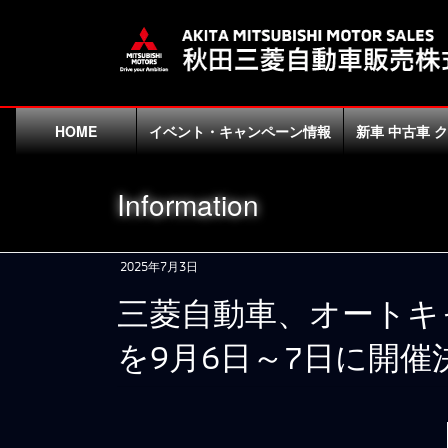
コ
ナ
ン
ビ
テ
ゲ
ン
ー
ツ
シ
に
ョ
HOME
イベント・キャンペーン情報
新車 中古車 
移
ン
動
に
Information
移
動
2025年7月3日
三菱自動車、オートキャ
を9月6日～7日に開催