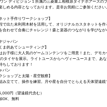
グワン ディビジョン１所属の三菱重工相模原ダイナボアーズの
楽しめる内容となっております。是非お気軽にご参加ください
ネット手作りワークショップ】
程で出た未利用木材を活用して、オリジナルカスタネットを作
を合わせて合奏にチャレンジ！森と楽器のつながりを学びなが
ヤジャパン
くま的あてシューティング】
はお子様に大人気のゲームコンテンツをご用意！また、デモカ
シリーズのタイヤを展示。ライトユースからヘヴィーユースまで、
待ちしております！
ャパン
クショップと太陽・星空観察】
組み立てて、操作を練習。月や星を自分でとらえる天体望遠鏡
,000円（望遠鏡代含む）
加OK、無料