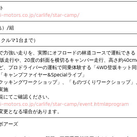
ト
-motors.co.jp/carlife/star-camp/
込）/組
きクルマ1台まで）
で力強い走りを、実際にオフロードの林道コースで運転できる
登坂走行や、20度の斜面を横切るキャンバー走行、高さ約40c
ど、プロドライバーの運転で同乗体験する「4WD登坂キット
キャンプファイヤー&Specialライブ」
クッキングワークショップ」、「ものづくりワークショップ」
実施
覧にてご確認ください。
i-motors.co.jp/carlife/star-camp/event.html#program
変更となる場合があります。
ボアーズ