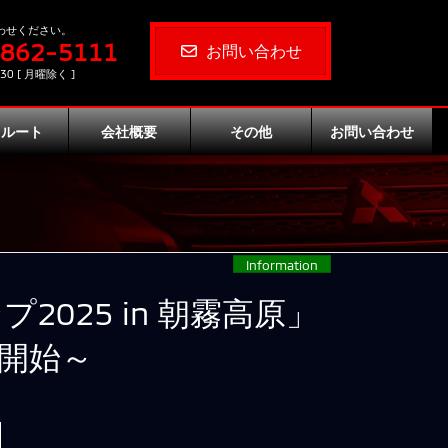
わせください。
-862-5111
お問い合わせ
30 [ 月曜除く ]
クルート
会社概要
その他
お問い合わせ
Information
025 in 朝霧高原」
を開始～