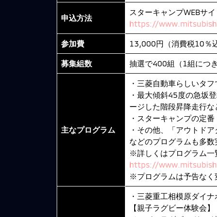
スターキャンプWEBサイ
申込方法
https://www.mitsubishi
参加費
13,000円（消費税10％
募集組数
抽選で400組（1組につ
・三菱自動車らしいタフ
・最大傾斜45度の急坂
ージした階段昇降走行な
・スターキャンプの定番「
主なプログラム
・その他、「アウトドア
などのプログラムも多数
※詳しくはプログラム一
https://www.mitsubish
※プログラムは予告なく
・三菱重工相模原ダイナ
【親子ラグビー体験会】