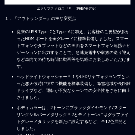
エクリプス クロス 「P」（PHEVモデル）
１．『アウトランダー』の主な変更点
従来のUSB Type-CとType-Aに加え、お客様のご要望が多か
ったHDMIポートを全グレードに標準装備しました。スマー
トフォンやタブレットなどの画面をスマートフォン連携ナビ
ゲーションに出力することで、急速充電中や家族の送り迎え
など車内での待ち時間に動画等を気軽にお楽しみいただけま
す。
ヘッドライトウォッシャー＊１やLEDリヤフォグランプとい
った悪天候時に役立つ機能を標準装備し、降雪地域や⻑距離
ドライブなど、運転が不安なシーンでの安全性をさらに向上
させました。
ボディカラーは、2トーンにブラックダイヤモンド/スター
リングシルバーメタリック＊2とモノトーンにはグラファイ
トグレーメタリックを新たに設定するなど、全12色展開と
しました。