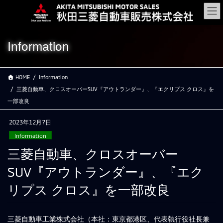
コ
ナ
ン
ビ
テ
ゲ
ン
ー
Information
ツ
シ
に
ョ
移
ン
HOME
Information
動
に
移
三菱自動車、クロスオーバーSUV『アウトランダー』、『エクリプス クロス』を
動
一部改良
2023年12月7日
Information
三菱自動車、クロスオーバー
SUV『アウトランダー』、『エク
リプス クロス』を一部改良
三菱自動車工業株式会社（本社：東京都港区、代表執行役社長兼