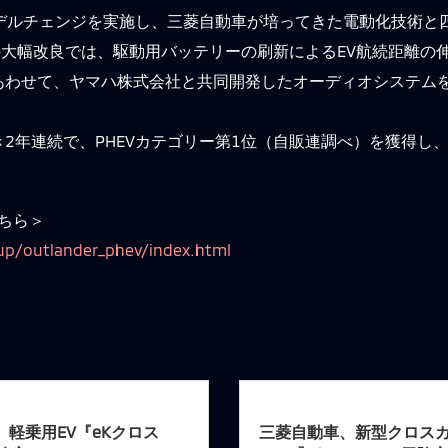
モデルチェンジを実施し、三菱自動車が培ってきた電動化技術と
月の大幅改良では、駆動用バッテリーの刷新によるEV航続距離
あわせて、ヤマハ株式会社と共同開発したオーディオシステム
続き2年連続で、PHEVカテゴリー第1位（自販連調べ）を獲得
ちら＞
up/outlander_phev/index.html
、軽乗用EV『eKクロス
三菱自動車、新型クロス