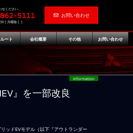
わせください。
-862-5111
お問い合わせ
30 [ 月曜除く ]
クルート
会社概要
その他
お問い合わせ
Information
EV』を一部改良
リッドEVモデル（以下『アウトランダー