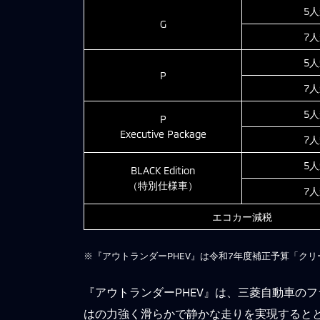
5
G
7
5
P
7
5
P
Executive Package
7
5
BLACK Edition
（特別仕様車）
7
エコカー減税
※『アウトランダーPHEV』は令和7年度補正予算「クリ
『アウトランダーPHEV』は、三菱自動車の
はの力強く滑らかで静かな走りを実現するとと