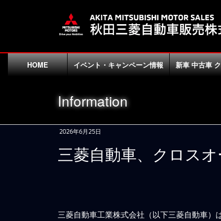
コ
ナ
ン
ビ
テ
ゲ
ン
ー
ツ
シ
に
ョ
HOME
イベント・キャンペーン情報
新車 中古車 
移
ン
動
に
Information
移
動
2026年6月25日
三菱自動車、クロスオー
三菱自動車工業株式会社（以下三菱自動車）は