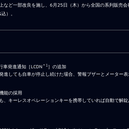
向上など一部改良を施し、6月25日（木）から全国の系列販売
0%込）。
＊1
先行車発進通知［LCDN
］の追加
発進しても自車が停止し続けた場合、警報ブザーとメーター表
機能の採用
も、キーレスオペレーションキーを携帯していれば自動で解錠