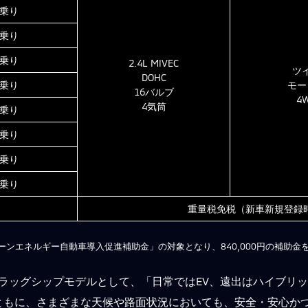
人乗り
人乗り
人乗り
2.4L MIVEC
ツ
DOHC
人乗り
モー
16バルブ
4
4気筒
人乗り
人乗り
人乗り
人乗り
重量税免税（新車新規登録時
ーンエネルギー自動車導入促進補助金」の対象となり、840,000円の補助金
フラッグシップモデルとして、「日常ではEV、遠出はハイブリ
もに、さまざまな天候や路面状況においても、安全・安心かつ