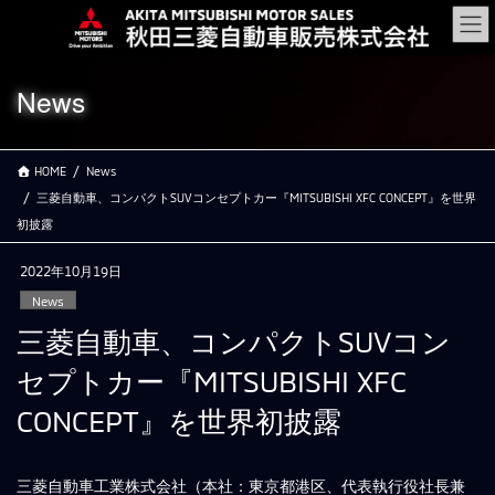
コ
ナ
ン
ビ
テ
ゲ
ン
ー
News
ツ
シ
に
ョ
移
ン
HOME
News
動
に
移
三菱自動車、コンパクトSUVコンセプトカー『MITSUBISHI XFC CONCEPT』を世界
動
初披露
2022年10月19日
News
三菱自動車、コンパクトSUVコン
セプトカー『MITSUBISHI XFC
CONCEPT』を世界初披露
三菱自動車工業株式会社（本社：東京都港区、代表執行役社長兼