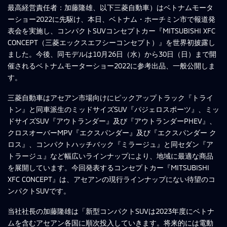
最高経営責任者：加藤隆雄、以下三菱自動車）はベトナムモータ
ーショー2022に先駆け、本日、ベトナム・ホーチミン市で報道発
表会を実施し、コンパクトSUVコンセプトカー『MITSUBISHI XFC
CONCEPT（三菱エックスエフシーコンセプト）』を世界初披露し
ました。今後、同モデルは10月26日（水）から30日（日）まで開
催されるベトナムモーターショー2022に参考出品、一般公開しま
す。
三菱自動車はアセアン市場向けにピックアップトラック『トライ
トン』と同車派生のミッドサイズSUV『パジェロスポーツ』、ミッ
ドサイズSUV『アウトランダー』及び『アウトランダーPHEV』、
クロスオーバーMPV『エクスパンダー』及び『エクスパンダー ク
ロス』、コンパクトハッチバック『ミラージュ』と同セダン『ア
トラージュ』など幅広いラインナップにより、地域に最適な商品
を展開しています。今回発表するコンセプトカー『MITSUBISHI
XFC CONCEPT』は、アセアンの現行ラインナップにない待望のコ
ンパクトSUVです。
当社社長の加藤隆雄は「新型コンパクトSUVは2023年度にベトナ
ムを含むアセアン各国に順次投入していきます。将来的には電動