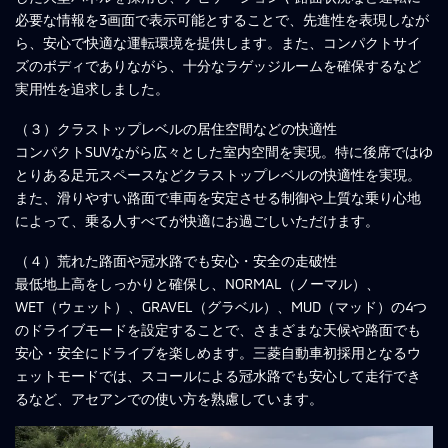
必要な情報を3画面で表示可能とすることで、先進性を表現しなが
ら、安心で快適な運転環境を提供します。また、コンパクトサイ
ズのボディでありながら、十分なラゲッジルームを確保するなど
実用性を追求しました。
（３）クラストップレベルの居住空間などの快適性
コンパクトSUVながら広々とした室内空間を実現。特に後席ではゆ
とりある足元スペースなどクラストップレベルの快適性を実現。
また、滑りやすい路面で車両を安定させる制御や上質な乗り心地
によって、乗る人すべてが快適にお過ごしいただけます。
（４）荒れた路面や冠水路でも安心・安全の走破性
最低地上高をしっかりと確保し、NORMAL（ノーマル）、
WET（ウェット）、GRAVEL（グラベル）、MUD（マッド）の4つ
のドライブモードを設定することで、さまざまな天候や路面でも
安心・安全にドライブを楽しめます。三菱自動車初採用となるウ
ェットモードでは、スコールによる冠水路でも安心して走行でき
るなど、アセアンでの使い方を熟慮しています。