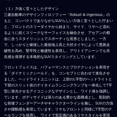
（１）力強く堂々としたデザイン
三菱自動車のデザインフィロソフィー「Robust & Ingenious」の
もと、コンパクトでありながらSUVらしい力強く堂々とした佇まい
と、フロントのスリーダイヤから始まり、サイド、リヤへと流れ
るように続くスリークなサーフェイスを融合させ、アセアンの都
会に合うスタイリッシュでスポーティな造形としました。一方
で、しっかりと確保した最低地上高と大径タイヤによって悪路走
破性を高め、堅牢性と敏捷性を表現し、アウトドアシーンでも存
在感を発揮する本格的なSUVスタイリングとしています。
フロントフェイスは、パフォーマンスとプロテクションを表現す
る「ダイナミックシールド」を、コンセプトに合わせて進化させ
ました。ヘッドライトユニットは、上部のL字型のヘッドライトと
下部のスリット状のデイタイムランニングランプを一体化してT字
型に発光させるアイコニックなデザインとし、ワイド感を強調し
ています。ボディサイドは張りのある豊かな面構成とし、彫刻的
な前後フェンダーアーチやキャラクターラインを施し、SUVの力強
さや躍動感を表現しています。リヤもフロントと同様にT字型のテ
ールランプを採用し、ワイドで安定感のあるリヤスタイルを実現