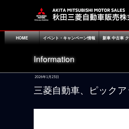
コ
ナ
ン
ビ
テ
ゲ
ン
ー
ツ
シ
に
ョ
HOME
イベント・キャンペーン情報
新車 中古車 
移
ン
動
に
Information
移
動
2026年1月23日
三菱自動車、ピックア