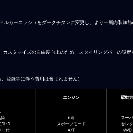
ドルガーニッシュをダークチタンに変更し、より一層内装加飾
に、カスタマイズの自由度向上のため、スタイリングバーの設定
金、登録等に伴う費用は含まれません）
エンジン
駆動
C
気筒
6速
スー
I-D
スポーツモード
セレ
ラー付
A/T
4WD-