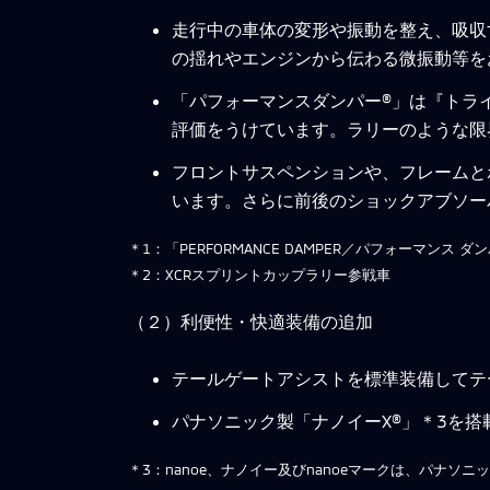
走行中の車体の変形や振動を整え、吸収
の揺れやエンジンから伝わる微振動等を
「パフォーマンスダンパー®」は『トラ
評価をうけています。ラリーのような限
フロントサスペンションや、フレームと
います。さらに前後のショックアブソー
＊1：「PERFORMANCE DAMPER／パフォーマン
＊2：XCRスプリントカップラリー参戦車
（２）利便性・快適装備の追加
テールゲートアシストを標準装備してテ
パナソニック製「ナノイーX®」＊3を
＊3：nanoe、ナノイー及びnanoeマークは、パナソ