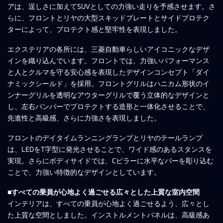
アは、逞しさに加えてSUVとしての力強い走りを予感させます。さ
らに、フロントとリヤの大型スキッドプレートとサイドプロテク
ターによって、プロテクト感と堅牢性を表現しました。
エクステリアの各所には、三菱自動車らしいアイコニックなデザ
インを織り込んでいます。フロントでは、力強いパフォーマンス
と人とクルマを守る安心感を表現したデザインコンセプト「ダイ
ナミックシールド」を採用。フロントグリルはハニカム形状のイ
ンナーグリルを透明なアウターグリルで覆う立体的なデザインと
し、左右バンパーでプロテクトする造形と一体化させることで、
先進性と高級感、さらに力強さを表現しました。
フロントのデイタイムランニングランプとリヤのテールランプ
は、LEDをT字型に発光させることで、ワイド感のあるスタンスを
実現。さらにボディサイドでは、Cピラーに水平なバーを彫り込む
ことで、力強い特徴的なデザインとしています。
■すべての乗員が心地よく過ごせる広々とした上質な室内空間
インテリアは、すべての乗員が心地よく過ごせるよう、広々とし
た上質な空間としました。インストルメントパネルは、高級感あ