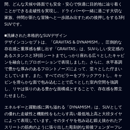
間、どんな天候や路面でも安全・安心で快適に目的地に辿り着く
ことができる走破性を実現し、ドライバーや一緒に過ごす大切な
家族、仲間が新たな冒険へと一歩踏み出すための後押しをする3列
SUVです。
■洗練された本格的なSUVデザイン
デザインコンセプトは、「GRAVITAS & DYNAMISM」。圧倒的な
存在感と重厚感を醸し出す「GRAVITAS」は、SUVらしい安定感の
あるスタンスと3列目シートまでしっかり座れる広々としたキャビ
ンを融合したプロポーションで表現しました。さらに、水平基調
で豊かな厚みのあるフロントノーズによって、堂々とした佇まい
としています。また、すべてのピラーをブラックアウトし、キャ
ビンを滑らかな面で包み込むことで広々とした室内空間を強調
し、リヤは張りのある豊かな面構成とすることで、存在感を際立
たせました。
エネルギーと躍動感に満ち溢れる「DYNAMISM」は、SUVとして
の優れた走破性と機動性をもたらす高い最低地上高と大径タイヤ
によって表現しています。そのタイヤを包み込む鍛え抜かれたア
スリートの筋肉のように張り出した彫刻的な前後フェンダーフレ