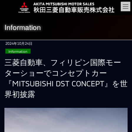
コ
ナ
ン
ビ
テ
ゲ
ン
ー
Information
ツ
シ
に
ョ
移
ン
2024年10月24日
動
に
Information
移
動
三菱自動車、フィリピン国際モー
ターショーでコンセプトカー
『MITSUBISHI DST CONCEPT』を世
界初披露