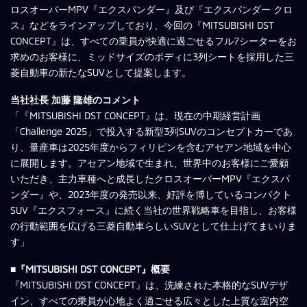
ロスオーバーMPV『エクスパンダー』及び『エクスパンダー クロ
ス』などをラインアップしており、今回の『MITSUBISHI DST
CONCEPT』は、すべての乗員が快適に過ごせるフル7シーターをお
求めのお客様に、ミッドサイズのボディに3列シートを採用した三
菱自動車の新たなSUVとして提案します。
当社社長 加藤 隆雄のコメント
「『MITSUBISHI DST CONCEPT』は、現在の中期経営計画
「Challenge 2025」で投入する新型3列SUVのコンセプトカーであ
り、量産車は2025年度からフィリピンを含むアセアン地域を中心
に展開します。アセアン地域で生まれ、世界中のお客様にご愛顧
いただき、主力車種へと成長したクロスオーバーMPV『エクスパ
ンダー』や、2023年度の発売以来、好評を博しているコンパクト
SUV『エクスフォース』に続く当社の世界戦略車を目指し、お客様
の行動範囲を広げる三菱自動車らしいSUVとして仕上げてまいりま
す」
■『MITSUBISHI DST CONCEPT』概要
『MITSUBISHI DST CONCEPT』は、洗練された本格的なSUVデザ
イン、すべての乗員が心地よく過ごせる広々とした上質な室内空