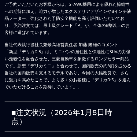
ご予約いただいたお客様からは、S-AWC採用による優れた操縦性
への期待に加え、迫力が増したエクステリアデザインや8インチ液
晶メーター、強化された予防安全機能を高く評価いただいてお
り、予約注文では、最上級グレード「P」が、全体の8割以上のお
客様に選ばれています。
当社代表執行役社長兼最高経営責任者 加藤 隆雄のコメント
「新型『デリカD:5』は、ミニバンの居住性と快適性にSUVの力強
い走破性を融合させた、三菱自動車を象徴するロングセラー商品
です。新型『デリカミニ』と合わせて、国内販売の約6割を占める
当社の国内販売を支えるモデルであり、今回の大幅改良で、さら
に魅力を高めたことで、より多くのお客様に『デリカD:5』を選ん
でいただけることを期待しています。」
■注文状況（2026年1月8日時
点）