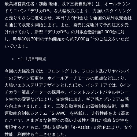
最高経営責任者：加藤 隆雄、以下三菱自動車）は、オールラウン
ドミニバン『デリカD:5』を大幅改良により、力強いスタイリング
と走りをさらに進化させ、本日1月9日(金)より全国の系列販売会社
を通じて販売を開始します。また、発売に先駆けて予約注文を受
け付けており、新型『デリカD:5』の月販台数計画2,000台に対
＊1
し、昨年10月30日の予約開始から約7,000台
のご注文をいただ
いています。
＊1…1月8日時点
今回の大幅改良では、フロントグリル、フロント及びリヤバンパ
ーのデザイン変更や、ホイールアーチモールの追加などにより、
力強いエクステリアデザインとしたほか、インテリアでは、8イン
チカラー液晶メーターの採用や、インストルメントパネルやシー
ト生地の変更などにより、先進性に加え、ギア感とプレミアム感
を向上させました。また、三菱自動車独自の四輪制御技術、車両
運動統合制御システム「S-AWC」を搭載し、走行性能をより高め
たことで、さまざまな路面での高い走破性と優れた操縦安定性を
実現するとともに、運転支援技術「e-Assist」の強化により、安全
性能、利便性も向上させました。