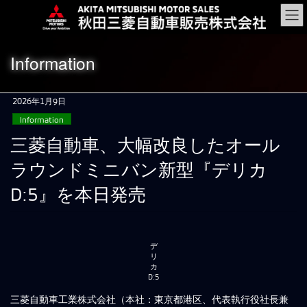
コ
ナ
ン
ビ
テ
ゲ
ン
ー
Information
ツ
シ
に
ョ
移
ン
2026年1月9日
動
に
Information
移
動
三菱自動車、大幅改良したオール
ラウンドミニバン新型『デリカ
D:5』を本日発売
デ
リ
カ
D:5
三菱自動車工業株式会社（本社：東京都港区、代表執行役社長兼