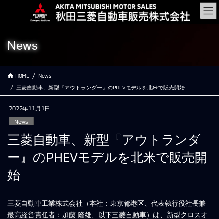
コ
ナ
ン
ビ
テ
ゲ
ン
ー
News
ツ
シ
に
ョ
移
ン
HOME
News
動
に
移
三菱自動車、新型『アウトランダー』のPHEVモデルを北米で販売開始
動
2022年11月1日
News
三菱自動車、新型『アウトランダ
ー』のPHEVモデルを北米で販売開
始
三菱自動車工業株式会社（本社：東京都港区、代表執行役社長兼
最高経営責任者：加藤 隆雄、以下三菱自動車）は、新型クロスオ