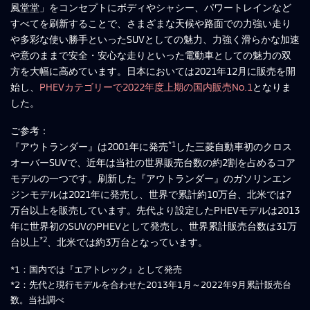
風堂堂」をコンセプトにボディやシャシー、パワートレインなど
すべてを刷新することで、さまざまな天候や路面での力強い走り
や多彩な使い勝手といったSUVとしての魅力、力強く滑らかな加速
や意のままで安全・安心な走りといった電動車としての魅力の双
方を大幅に高めています。日本においては2021年12月に販売を開
始し、
PHEVカテゴリーで2022年度上期の国内販売No.1
となりま
した。
ご参考：
*1
『アウトランダー』は2001年に発売
した三菱自動車初のクロス
オーバーSUVで、近年は当社の世界販売台数の約2割を占めるコア
モデルの一つです。刷新した『アウトランダー』のガソリンエン
ジンモデルは2021年に発売し、世界で累計約10万台、北米では7
万台以上を販売しています。先代より設定したPHEVモデルは2013
年に世界初のSUVのPHEVとして発売し、世界累計販売台数は31万
*2
台以上
、北米では約3万台となっています。
*1：国内では『エアトレック』として発売
*2：先代と現行モデルを合わせた2013年1月～2022年9月累計販売台
数。当社調べ