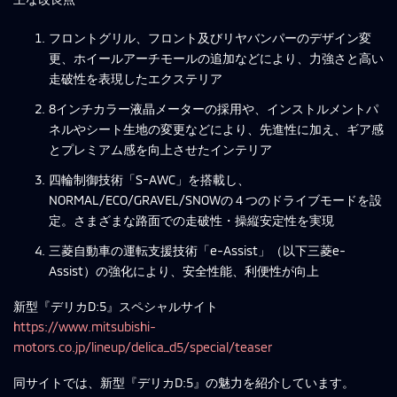
フロントグリル、フロント及びリヤバンパーのデザイン変
更、ホイールアーチモールの追加などにより、力強さと高い
走破性を表現したエクステリア
8インチカラー液晶メーターの採用や、インストルメントパ
ネルやシート生地の変更などにより、先進性に加え、ギア感
とプレミアム感を向上させたインテリア
四輪制御技術「S-AWC」を搭載し、
NORMAL/ECO/GRAVEL/SNOWの４つのドライブモードを設
定。さまざまな路面での走破性・操縦安定性を実現
三菱自動車の運転支援技術「e-Assist」（以下三菱e-
Assist）の強化により、安全性能、利便性が向上
新型『デリカD:5』スペシャルサイト
https://www.mitsubishi-
motors.co.jp/lineup/delica_d5/special/teaser
同サイトでは、新型『デリカD:5』の魅力を紹介しています。