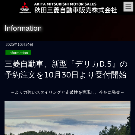
コ
ナ
ン
ビ
テ
ゲ
ン
ー
Information
ツ
シ
に
ョ
移
ン
2025年10月29日
動
に
Information
移
動
三菱自動車、新型『デリカD:5』の
予約注文を10月30日より受付開始
～より力強いスタイリングと走破性を実現し、今冬に発売～