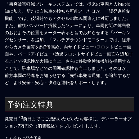
「衝突被害軽減ブレーキシステム」では、従来の車両と人物の検
知に加え、新たに自転車の検知を可能としたほか、「誤発進抑制
機能」では、後退時でもアクセルの踏み間違えに対応しました。
また、前後バンパーに搭載したソナーにより、車両付近の障害物
のおおよその位置をメーター表示と音でお知らせする「パーキン
グセンサー」を追加。「マルチアラウンドモニター」では、従来
からカメラ画質を約3倍高め、両サイドビュー+フロントビュー画
面や、バードアイビュー+透過フロントサイドビュー画面を追加す
ることで視認性が大幅に向上、さらに移動物検知機能を採用する
ことで、駐車場などでの周囲確認性も向上しました。そのほか、
前方車両の発進をお知らせする「先行車発進通知」を追加するな
ど、より安全・安心・快適な運転をサポートします。
予約注文特典
＊3
発売日
前日までにご成約いただいたお客様に、ディーラーオプ
ション7万円分（消費税込）をプレゼントします。
＊3…今冬に発売予定