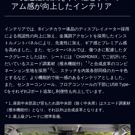
アム感が向上したインテリア
インテリアでは、8インチカラー液晶のディスプレイメーター採用
による視認性の向上に加え、金属調アクセントを採用したインス
トルメントパネルにより、先進性に加え、ギア感とプレミアム感
を高めました。また、センターパネルでは、傷つきに配慮したダ
ークグレーとしたほか、シートには「CHAMONIX」でご好評いた
＊1
だいているスエード調素材（撥水機能付）
と合成皮革のコンビ
＊2
ネーション生地を採用
し、ステッチを内装各部同様のカーキ色
とするなど、より機能的で統一感のあるインテリアとしました。
また、センターコンソール、フロアコンソールの下部にUSB Type-
Cをそれぞれ2ポート追加し利便性も向上しています。
＊1…座面中央部及び背もたれ面中央部（除く中央席）はスエード調素材
（撥水機能付）となり、それ以外は合成皮革となります。
＊2…最上級グレードに標準装備。