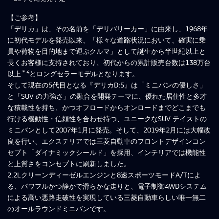
【ご参考】
「デリカ」は、その名前を「デリバリーカー」に由来し、1968年
に初代モデルを発売以来、「様々な道路状況において、確実に乗
員や荷物を目的地まで運ぶクルマ」として誕生から半世紀以上と
長くお客様に支持されており、初代からの累計販売台数は138万台
＊4
以上
とロングセラーモデルとなります。
そして現在の5代目となる『デリカD:5』は「ミニバンの優しさ」
と「SUV の力強さ」の融合を開発テーマに、優れた居住性と多才
な積載性を持ち、かつオフロードからオンロードまでどこまでも
行ける機動性・信頼性を合わせ持つ、ユニークなSUV テイストの
ミニバンとして2007年1月に発売。そして、2019年2月には大幅改
良を行い、エクステリアでは三菱自動車のフロントデザインコン
セプト「ダイナミックシールド」を採用、インテリアでは機能性
と上質さをコンセプトに刷新しました。
2.2Lクリーンディーゼルエンジンと8速スポーツモードA/Tによ
る、パワフルかつ静かで滑らかな走りと、電子制御4WDシステム
による高い悪路走破性を実現している三菱自動車らしい唯一無二
のオールラウンドミニバンです。