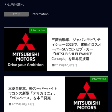
＊4…当社調べ
カテゴリー
Information
Information
前の記事
三菱自動車、ジャパンモビリテ
ィショー2025で、電動クロスオ
ーバーSUVコンセプトカー
『MITSUBISHI ELEVANCE
Concept』を世界初披露
2025年10月29日
Information
次の記事
三菱自動車、軽スーパーハイト
ワゴンの新型『デリカミニ』、
『eKスペース』を本日発売
2025年10月29日