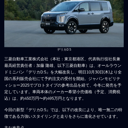
デリカD:5
三菱自動車工業株式会社（本社：東京都港区、代表執行役社長兼
最高経営責任者：加藤 隆雄、以下三菱自動車）は、オールラウン
ドミニバン『デリカD:5』を大幅改良し、明日10月30日(木)より全
国の系列販売会社にて予約注文の受付を開始。ジャパンモビリテ
ィショー2025でプロトタイプの参考出品を経て、今冬に発売を予
定しています。車両本体のメーカー希望小売価格（予定、消費税
込）は、約450万円〜約495万円となります。
今回の新型『デリカD:5』では、以下の改良により、唯一無二の特
徴である力強いスタイリングと走りをさらに進化させています。
主な改良点