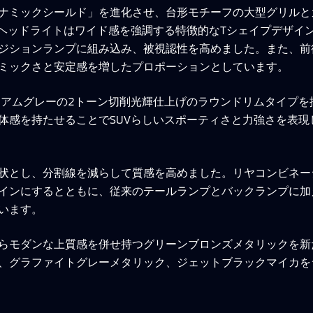
ナミックシールド」を進化させ、台形モチーフの大型グリルと
。ヘッドライトはワイド感を強調する特徴的なTシェイプデザイ
ジションランプに組み込み、被視認性を高めました。また、前
ミックさと安定感を増したプロポーションとしています。
ィアムグレーの2トーン切削光輝仕上げのラウンドリムタイプ
体感を持たせることでSUVらしいスポーティさと力強さを表
状とし、分割線を減らして質感を高めました。リヤコンビネー
インにするとともに、従来のテールランプとバックランプに加え
います。
らモダンな上質感を併せ持つグリーンブロンズメタリックを新
、グラファイトグレーメタリック、ジェットブラックマイカを