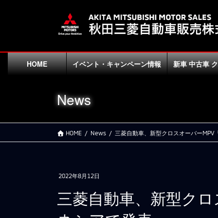
コ
ナ
ン
ビ
テ
ゲ
ン
ー
ツ
シ
に
ョ
HOME
イベント・キャンペーン情報
新車 中古車 
移
ン
動
に
News
移
動
HOME
News
三菱自動車、新型クロスオーバーMPV
2022年8月12日
三菱自動車、新型クロ