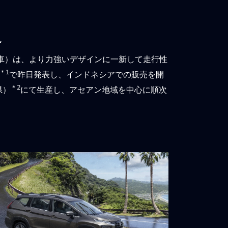
～
車）は、より力強いデザインに一新して走行性
＊1
で昨日発表し、インドネシアでの販売を開
＊2
県）
にて生産し、アセアン地域を中心に順次