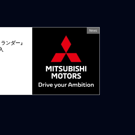
News
次の記事
トランダー』
入