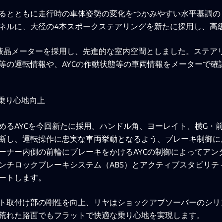
ともに走行時の車体姿勢の変化をつかみやすい水平基調の「HOR
ネルに、大径の4本スポークステアリングを新たに採用し、高
液晶メーターを採用し、先進的な室内空間としました。ステア
等の運転情報や、AYCの作動状態等の車両情報をメーターで確
・乗り心地向上
めるAYCを今回新たに採用。ハンドル角、ヨーレイト、横G・
断し、運転操作に忠実な車両挙動となるよう、ブレーキ制御に
ーナー内側の前輪にブレーキをかけるAYCの制御によってアン
ンチロックブレーキシステム（ABS）とアクティブスタビリテ
ートします。
ト取付け部の剛性を向上、リヤはショックアブソーバーのシリ
荒れた路面でもフラットで快適な乗り心地を実現します。