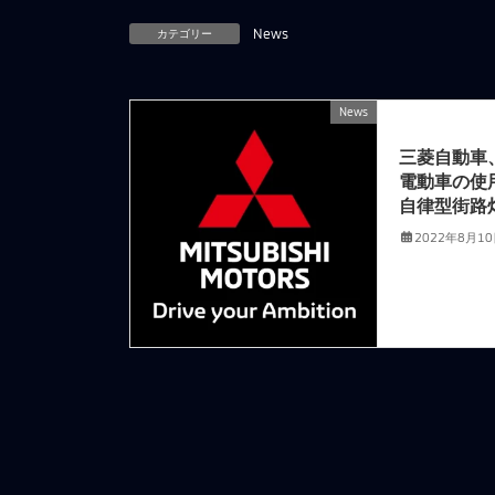
カテゴリー
News
News
前の記事
三菱自動車
電動車の使
自律型街路
2022年8月1