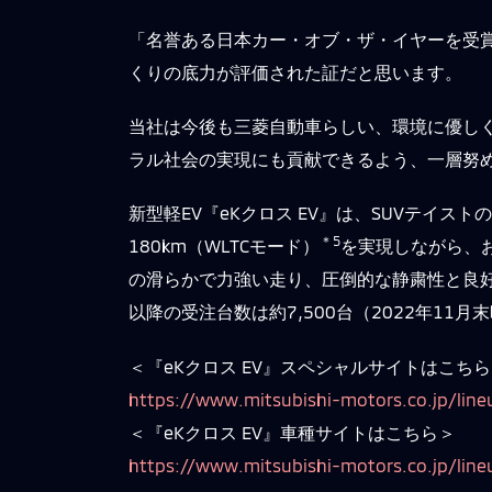
「名誉ある日本カー・オブ・ザ・イヤーを受
くりの底力が評価された証だと思います。
当社は今後も三菱自動車らしい、環境に優し
ラル社会の実現にも貢献できるよう、一層努
新型軽EV『eKクロス EV』は、SUVテイス
＊5
180km（WLTCモード）
を実現しながら、
の滑らかで力強い走り、圧倒的な静粛性と良
以降の受注台数は約7,500台（2022年11
＜『eKクロス EV』スペシャルサイトはこち
https://www.mitsubishi-motors.co.jp/line
＜『eKクロス EV』車種サイトはこちら＞
https://www.mitsubishi-motors.co.jp/line