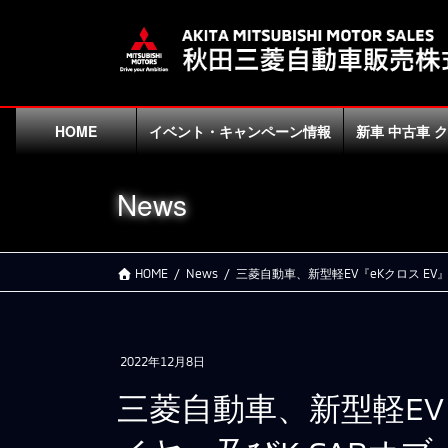
コ
ナ
ン
ビ
テ
ゲ
ン
ー
ツ
シ
に
ョ
HOME
イベント・キャンペーン情報
新車 中古車 
移
ン
動
に
News
移
動
HOME
News
三菱自動車、新型軽EV『eKクロス EV
2022年12月8日
三菱自動車、新型軽EV『