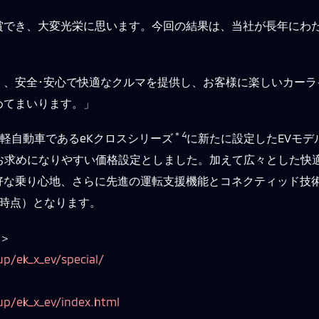
賞でき、大変光栄に思います。今回の結果は、当社が長年にわ
く、安全･安心で快適なクルマを提供し、お客様に楽しいカーラ
めてまいります。」
＊4
トの軽自動車であるeKクロスシリーズ
に新たに設定したEVモ
お求めになりやすい価格設定としました。加えて広々とした快適
好な乗り心地、さらに先進の運転支援機能とコネクティッド技
月末時点）となります。
ら＞
up/ek_x_ev/special/
up/ek_x_ev/index.html