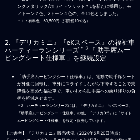
ンクメタリック/ホワイトソリッド＊1を新たに採用し、モ
ノトーン７色、2トーン４色の、全11色としました。
＊１：有料色 60,500円（消費税10％込）
2. 『デリカミニ』『eKスペース』の福祉車
＊２
ハーティーランシリーズ
「
助手席ムー
ビングシート仕様車
」を継続設定
「助手席ムービングシート仕様車」は、電動で助手席シート
が外側に回転し、車外にスライドしながら下降することで乗
降性を高めた福祉車で、車いすから助手席への乗り降りの負
担を軽減させます。
＊2：ハーティーランシリーズには、『デリカミニ』『eKスペース』
「助手席ムービングシート仕様車」の他、『デリカD:5』に「サイド
ムービングシート仕様車」を設定・販売しています。
【ご参考】『デリカミニ』販売状況（2024年6月20日時点）