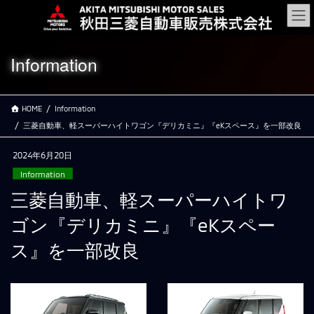
コ
ナ
ン
ビ
テ
ゲ
ン
ー
Information
ツ
シ
に
ョ
移
ン
HOME
Information
動
に
移
三菱自動車、軽スーパーハイトワゴン『デリカミニ』『eKスペース』を一部改良
動
2024年6月20日
Information
三菱自動車、軽スーパーハイトワ
ゴン『デリカミニ』『eKスペー
ス』を一部改良