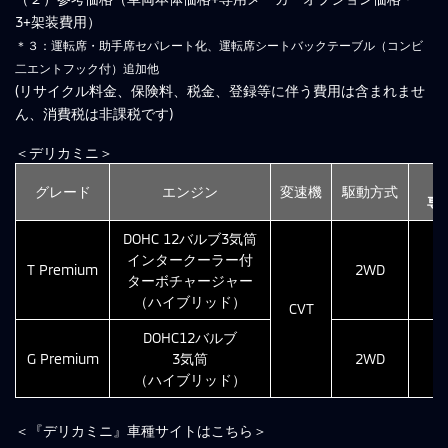
3+架装費用）
＊３：運転席・助手席セパレート化、運転席シートバックテーブル（コンビ
二エントフック付）追加他
(リサイクル料金、保険料、税金、登録等に伴う費用は含まれませ
ん、消費税は非課税です)
＜デリカミニ＞
グレード
エンジン
変速機
駆動方式
専
DOHC 12バルブ3気筒
インタークーラー付
T Premium
2WD
ターボチャージャー
（ハイブリッド）
CVT
DOHC12バルブ
G Premium
3気筒
2WD
（ハイブリッド）
＜『デリカミニ』車種サイトはこちら＞