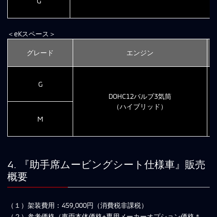
G
＜eKスペース＞
グレード
エンジン
G
DOHC12バルブ3気筒
（ハイブリッド）
M
4. 『助手席ムービングシート仕様車』販売
概要
（１）架装費用：459,000円（消費税非課税）
（２）参考価格（車両本体価格+専用メーカーオプション価格＊