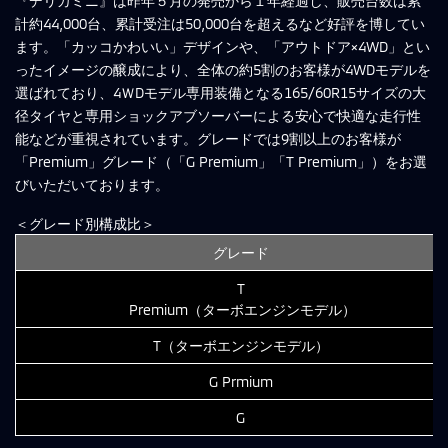
『デリカミニ』は昨年５月の発売から１年経過し、販売台数は累
計約44,000台、累計受注は50,000台を超えるなど好評を博してい
ます。「カッコかわいい」デザインや、「アウトドア×4WD」とい
ったイメージの醸成により、全体の約5割のお客様が4WDモデルを
選ばれており、4ＷDモデル専用装備となる165/60R15サイズの大
径タイヤと専用ショックアブソーバーによる安心で快適な走行性
能などが重視されています。グレードでは9割以上のお客様が
「Premium」グレード（「G Premium」「T Premium」）をお選
びいただいております。
＜グレード別構成比＞
グレード
T
Premium（ターボエンジンモデル）
T（ターボエンジンモデル）
G Prmium
G