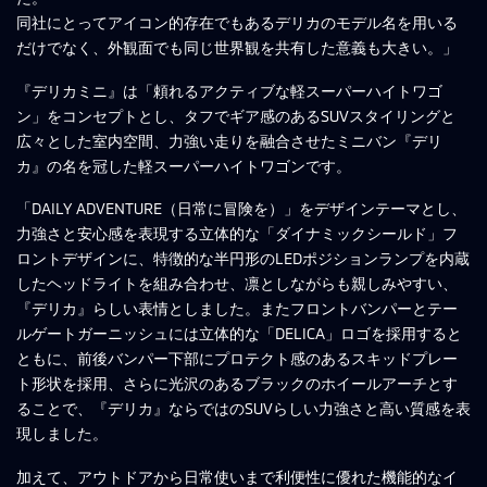
同社にとってアイコン的存在でもあるデリカのモデル名を用いる
だけでなく、外観面でも同じ世界観を共有した意義も大きい。」
『デリカミニ』は「頼れるアクティブな軽スーパーハイトワゴ
ン」をコンセプトとし、タフでギア感のあるSUVスタイリングと
広々とした室内空間、力強い走りを融合させたミニバン『デリ
カ』の名を冠した軽スーパーハイトワゴンです。
「DAILY ADVENTURE（日常に冒険を）」をデザインテーマとし、
力強さと安心感を表現する立体的な「ダイナミックシールド」フ
ロントデザインに、特徴的な半円形のLEDポジションランプを内蔵
したヘッドライトを組み合わせ、凛としながらも親しみやすい、
『デリカ』らしい表情としました。またフロントバンパーとテー
ルゲートガーニッシュには立体的な「DELICA」ロゴを採用すると
ともに、前後バンパー下部にプロテクト感のあるスキッドプレー
ト形状を採用、さらに光沢のあるブラックのホイールアーチとす
ることで、『デリカ』ならではのSUVらしい力強さと高い質感を表
現しました。
加えて、アウトドアから日常使いまで利便性に優れた機能的なイ