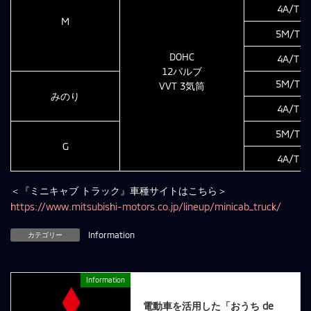
4A/T
M
5M/T
DOHC
4A/T
12バルブ
5M/T
VVT 3気筒
みのり
4A/T
5M/T
G
4A/T
＜『ミニキャブ トラック』車種サイトはこちら＞
https://www.mitsubishi-motors.co.jp/lineup/minicab_truck/
カテゴリー
Information
Information
前の記事
電動車を活用した「おうち de