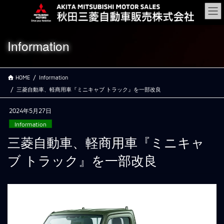
コ
ナ
ン
ビ
テ
ゲ
ン
ー
Information
ツ
シ
に
ョ
移
ン
HOME
Information
動
に
移
三菱自動車、軽商用車『ミニキャブ トラック』を一部改良
動
2024年5月27日
Information
三菱自動車、軽商用車『ミニキャ
ブ トラック』を一部改良