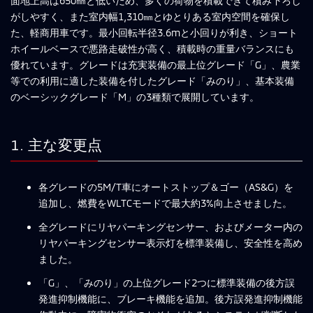
面地上高は650㎜と低いため、多くの荷物を積載できて積み下ろし
がしやすく、また室内幅1,310㎜とゆとりある室内空間を確保し
た、軽商用車です。最小回転半径3.6mと小回りが利き、ショート
ホイールベースで悪路走破性が高く、積載時の重量バランスにも
優れています。グレードは充実装備の最上位グレード「G」、農業
等での利用に適した装備を付したグレード「みのり」、基本装備
のベーシックグレード「M」の3種類で展開しています。
1. 主な変更点
各グレードの5M/T車にオートストップ＆ゴー（AS&G）を
追加し、燃費をWLTCモードで最大約3%向上させました。
全グレードにリヤパーキングセンサー、およびメーター内の
リヤパーキングセンサー表示灯を標準装備し、安全性を高め
ました。
「G」、「みのり」の上位グレード2つに標準装備の後方誤
発進抑制機能に、ブレーキ機能を追加。後方誤発進抑制機能