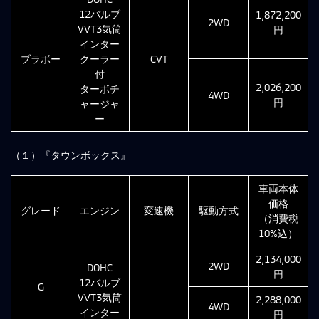
12バルブ
1,872,200
2WD
VVT3気筒
円
インター
ブラボー
クーラー
CVT
付
2,026,200
ターボチ
4WD
円
ャージャ
ー
（１）『タウンボックス』
車両本体
価格
グレード
エンジン
変速機
駆動方式
（消費税
10%込）
2,134,000
2WD
DOHC
円
12バルブ
G
VVT3気筒
2,288,000
4WD
インター
円