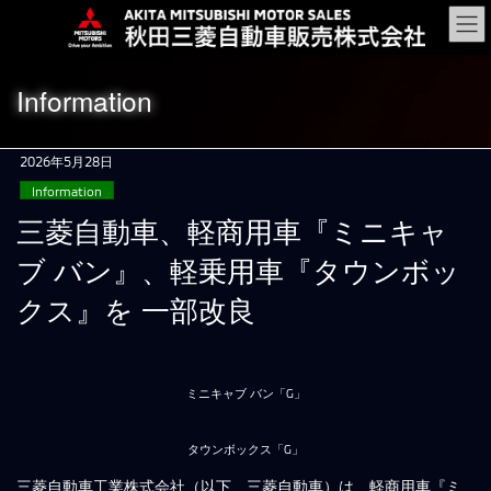
コ
ナ
ン
ビ
テ
ゲ
ン
ー
Information
ツ
シ
に
ョ
移
ン
2026年5月28日
動
に
Information
移
動
三菱自動車、軽商用車『ミニキャ
ブ バン』、軽乗用車『タウンボッ
クス』を 一部改良
ミニキャブ バン「G」
タウンボックス「G」
三菱自動車工業株式会社（以下、三菱自動車）は、軽商用車『ミ