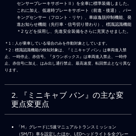
センサーブレーキサポートⅡ）を全車に標準装備しました。
これに加え、低速時ブレーキサポート（前進・後退）、パー
キングセンサー（フロント・リヤ）、車線逸脱抑制機能、発
進お知らせ機能（先行車・信号切り替わり）、標識認識機能
＊2 などを採用し、先進安全装備をさらに充実させました。
＊1：人が乗車している場合のみを作動対象としています。
＊2：標識認識機能の検知対象は、『ミニキャブ バン』は車両進入禁
止、一時停止、赤信号。『タウンボックス』は車両進入禁止、一時停
止、赤信号に加え、はみ出し通行禁止、最高速度、転回禁止となり異な
ります。
2. 『ミニキャブ バン』の主な変
更点変更点
「M」グレードに5速マニュアルトランスミッション
（5M/T）車を設定したほか、LEDヘッドライトを全グレー