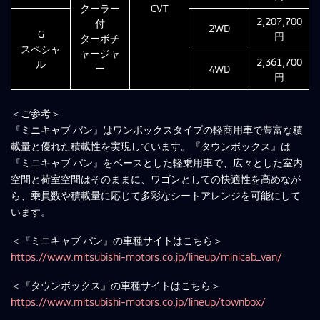
クーラー
CVT
2,207,700
付
2WD
G
円
ターボチ
スペシャ
ャージャ
2,361,700
ル
ー
4WD
円
＜ご参考＞
『ミニキャブ バン』はワンボックスタイプの軽商用車で豊富な積
載量と優れた積載性を実現しています。『タウンボックス』は
『ミニキャブ バン』をベースとした軽乗用車で、広々とした室内
空間と荷室空間はそのままに、ワゴンとしての快適性を高めなが
ら、乗員数や積載量に応じて多彩なシートアレンジを可能にして
います。
＜『ミニキャブ バン』の車種サイトはこちら＞
https://www.mitsubishi-motors.co.jp/lineup/minicab_van/
＜『タウンボックス』の車種サイトはこちら＞
https://www.mitsubishi-motors.co.jp/lineup/townbox/