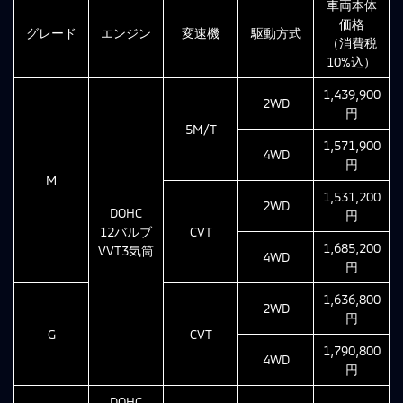
車両本体
価格
グレード
エンジン
変速機
駆動方式
（消費税
10%込）
1,439,900
2WD
円
5M/T
1,571,900
4WD
円
M
1,531,200
2WD
DOHC
円
12バルブ
CVT
1,685,200
VVT3気筒
4WD
円
1,636,800
2WD
円
G
CVT
1,790,800
4WD
円
DOHC