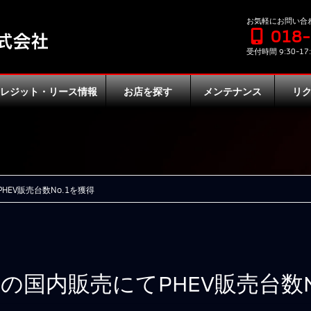
お気軽にお問い合
018
受付時間 9:30-17:
クレジット・リース情報
お店を探す
メンテナンス
リ
HEV販売台数No.1を獲得
の国内販売にてPHEV販売台数N