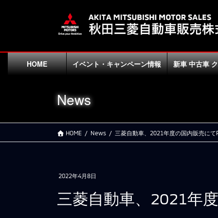
コ
ナ
ン
ビ
テ
ゲ
ン
ー
ツ
シ
に
ョ
HOME
イベント・キャンペーン情報
新車 中古車 
移
ン
動
に
News
移
動
HOME
News
三菱自動車、2021年度の国内販売にてP
2022年4月8日
三菱自動車、2021年度