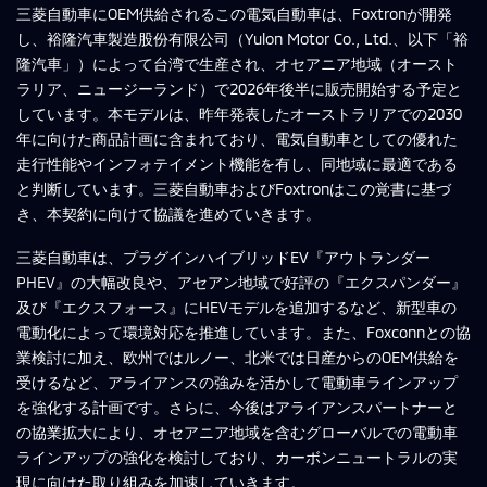
三菱自動車にOEM供給されるこの電気自動車は、Foxtronが開発
し、裕隆汽車製造股份有限公司（Yulon Motor Co., Ltd.、以下「裕
隆汽車」）によって台湾で生産され、オセアニア地域（オースト
ラリア、ニュージーランド）で2026年後半に販売開始する予定と
しています。本モデルは、昨年発表したオーストラリアでの2030
年に向けた商品計画に含まれており、電気自動車としての優れた
走行性能やインフォテイメント機能を有し、同地域に最適である
と判断しています。三菱自動車およびFoxtronはこの覚書に基づ
き、本契約に向けて協議を進めていきます。
三菱自動車は、プラグインハイブリッドEV『アウトランダー
PHEV』の大幅改良や、アセアン地域で好評の『エクスパンダー』
及び『エクスフォース』にHEVモデルを追加するなど、新型車の
電動化によって環境対応を推進しています。また、Foxconnとの協
業検討に加え、欧州ではルノー、北米では日産からのOEM供給を
受けるなど、アライアンスの強みを活かして電動車ラインアップ
を強化する計画です。さらに、今後はアライアンスパートナーと
の協業拡大により、オセアニア地域を含むグローバルでの電動車
ラインアップの強化を検討しており、カーボンニュートラルの実
現に向けた取り組みを加速していきます。