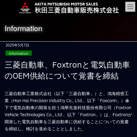
コ
ナ
ン
ビ
テ
ゲ
ン
ー
Information
ツ
シ
に
ョ
移
ン
2025年5月7日
動
に
Information
移
動
三菱自動車、Foxtronと電気自動車
のOEM供給について覚書を締結
三菱自動車工業株式会社（以下「三菱自動車」）と、鴻海精密工
業（Hon Hai Precision Industry Co., Ltd.、以下「Foxconn」）傘
下で電気自動車の開発を担う鴻華先進科技股份有限公司（Foxtron
Vehicle Technologies Co., Ltd.、以下「Foxtron」）は、Foxtronが
開発した電気自動車を三菱自動車に供給することについての覚書
を締結し、検討を進めることとしました。