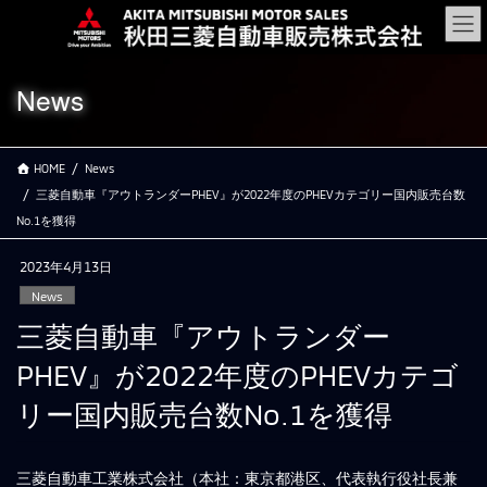
コ
ナ
ン
ビ
テ
ゲ
ン
ー
News
ツ
シ
に
ョ
移
ン
HOME
News
動
に
移
三菱自動車『アウトランダーPHEV』が2022年度のPHEVカテゴリー国内販売台数
動
No.1を獲得
2023年4月13日
News
三菱自動車『アウトランダー
PHEV』が2022年度のPHEVカテゴ
リー国内販売台数No.1を獲得
三菱自動車工業株式会社（本社：東京都港区、代表執行役社長兼