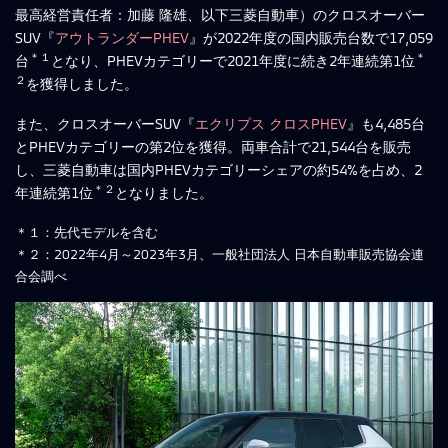
最高経営責任者：加藤 隆雄、以下三菱自動車）のクロスオーバー
SUV『
アウトランダーPHEV
』が2022年度の国内販売台数で17,059
＊１
＊
台
となり、PHEVカテゴリーで2021年度に続き2年連続第1位
２
を獲得しました。
また、クロスオーバーSUV『
エクリプス クロスPHEV
』も4,485台
とPHEVカテゴリーの第2位を獲得。両車合計で21,544台を販売
し、三菱自動車は国内PHEVカテゴリーシェアの約54%を占め、2
＊２
年連続第1位
となりました。
＊１：先代モデルを含む
＊２：2022年4月～2023年3月、一般社団法人 日本自動車販売協会連
合会調べ