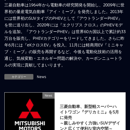
三菱自動車は1964年から電動車の研究開発を開始し、2009年に世
界初の量産電気自動車『アイ・ミーブ』を発売しました。2013年
には世界初のSUVタイプのPHEVとして『アウトランダーPHEV』
を世に送り出し、2020年には『エクリプス クロス』のPHEVモデ
ルを追加。『アウトランダーPHEV』は世界60カ国以上で累計約33
万台を販売し、PHEVカテゴリーをリードしてきました。さらに昨
年6月には『eKクロスEV』を投入、11月には軽商用EV『ミニキャ
ブ・ミーブ』の販売を再開するなど、今後も電動化技術の活用を
通じ、気候変動・エネルギー問題の解決や、カーボンニュートラ
ルの実現に貢献してまいります。
カテゴリー
News
News
前の記事
三菱自動車、新型軽スーパーハ
イトワゴン『デリカミニ』を5月
に発売
～親しみやすく力強いSUVデザイ
ンと広くて便利な室内空間～