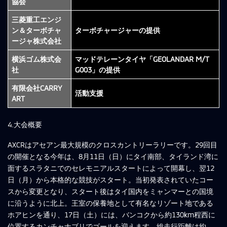
協会
三菱重工
エンジ
ン＆ターボチャ
ターボチャージャーの提供
ージャ株式会社
横浜ゴム株式会
マッドテレーンタイヤ「GEOLANDAR M/T
社
G003」の提供
有限会社CARRY
活動支援
ART
4.大会概要
AXCRはアセアン最大規模のクロスカントリーラリーです。29回目
の開催となる今年は、8月11日（日）にタイ南部、タイランド湾に
面するスラタニでのセレモニアルスタートによって開幕し、翌12
日（月）から本格的な競技がスタート。当初発表されていたコー
スから変更となり、スタート後はタイ国内をミャンマーとの国境
に沿うように北上。王室の保養地として有名なリゾート地である
ホアヒンを通り、17日（土）には、バンコクから約130km程西に
位置するカンチャナブリでゴールを迎えます。総走行距離は約