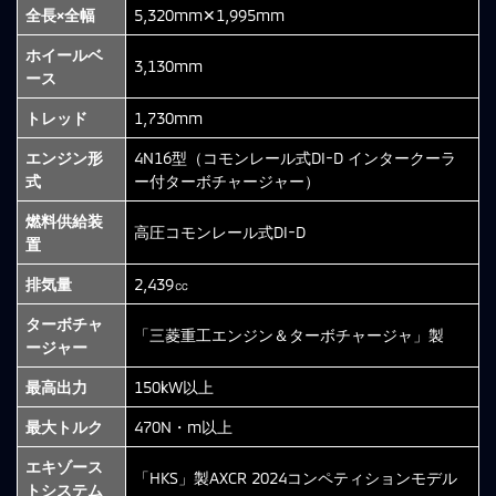
全長×全幅
5,320mm✕1,995mm
ホイールベ
3,130mm
ース
トレッド
1,730mm
エンジン形
4N16型（コモンレール式DI-D インタークーラ
式
ー付ターボチャージャー）
燃料供給装
高圧コモンレール式DI-D
置
排気量
2,439㏄
ターボチャ
「三菱重工エンジン＆ターボチャージャ」製
ージャー
最高出力
150kW以上
最大トルク
470N・m以上
エキゾース
「HKS」製AXCR 2024コンペティションモデル
トシステム