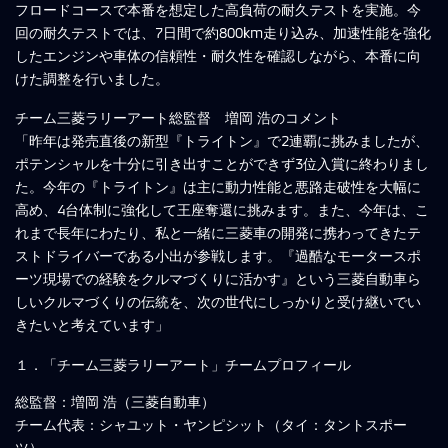
フロードコースで本番を想定した高負荷の耐久テストを実施。今
回の耐久テストでは、7日間で約800km走り込み、加速性能を強化
したエンジンや車体の信頼性・耐久性を確認しながら、本番に向
けた調整を行いました。
チーム三菱ラリーアート総監督 増岡 浩のコメント
「昨年は発売直後の新型『トライトン』で2連覇に挑みましたが、
ポテンシャルを十分に引き出すことができず3位入賞に終わりまし
た。今年の『トライトン』は主に動力性能と悪路走破性を大幅に
高め、4台体制に強化して王座奪還に挑みます。また、今年は、こ
れまで長年にわたり、私と一緒に三菱車の開発に携わってきたテ
ストドライバーである小出が参戦します。『過酷なモータースポ
ーツ現場での経験をクルマづくりに活かす』という三菱自動車ら
しいクルマづくりの伝統を、次の世代にしっかりと受け継いでい
きたいと考えています」
１．「チーム三菱ラリーアート」チームプロフィール
総監督：増岡 浩（三菱自動車）
チーム代表：シャユット・ヤンピシット（タイ：タントスポー
ツ）