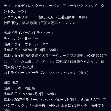
テクニカルディレクター：コーポン・アマータヤクン（タイ：タ
ントスポーツ）
テクニカルサポート：相羽 規芳 （三菱自動車：車体）
牧田 哲也、築城 政隆（三菱自動車：エンジン）
出場ドライバー/コドライバー：
チャヤポン・ヨーター
出身：タイ・ウドーン タニ
生年月日：1987年8月16日（36歳）
略歴：タイ国内の数多くのラリーやレースで活躍中。AXCR2022で
は、「チーム三菱ラリーアート」に初出場初優勝をもたらし、前
回大会では3位入賞。
コドライバー：ピーラポン・ソムバットウォン（タイ）
田口 勝彦
出身：日本・岡山県
生年月日：1972年2月7日（52歳）
略歴：2007年ラリージャパン・グループN優勝。その他FIAアジア
パシフィックラリー選手権（APRC）王者に2度輝く等、海外でも
活躍。