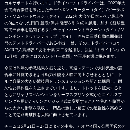
カルサポートを行います。ドライバー/コドライバーは、2022年大
会で総合優勝を果たしたチャヤポン・ヨーター（タイ）/ピーラポ
ン・ソムバットウォン（タイ）、2023年大会で日本人ペア最上位
の8位となった田口 勝彦/保井 隆宏を引き続き起用。加えて経験豊
富で三菱車を熟知するサクチャイ・ハーントラクーン（タイ）/ジ
ュンポン・ドゥアンティップ（タイ）、さらに三菱自動車開発部
門のテストドライバーである小出 一登、そのコドライバーには
AXCRで入賞経験のある千葉 栄二を起用し、新型『トライトン』の
T1仕様（改造クロスカントリー車両）で王座奪還に挑みます。
今回は昨年の参戦結果を振り返り、高速ステージで大排気量の競
合車に対抗できるよう動力性能を大幅に向上させるとともに、ト
ルク容量の大きい競技用トランスミッションを新たに採用し、耐
久性と操作性を向上させています。また、トレッドを拡大すると
ともにリヤサスペンションをリーフスプリング式からコイルスプ
リングを用いた4リンクリジッド式に変更することで荒れた路面か
らの大きな衝撃を吸収し、凹凸の激しい路面での追従性を高める
ことで悪路走破性を大幅に向上させています。
チームは6月21日～27日にタイの中央、カオヤイ国立公園周辺のオ