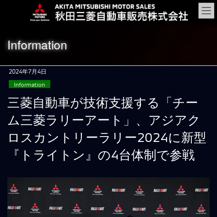
コ
ナ
ン
ビ
テ
ゲ
ン
ー
Information
ツ
シ
に
ョ
移
ン
2024年7月4日
動
に
Information
移
動
三菱自動車が技術支援する「チー
ム三菱ラリーアート」、アジアク
ロスカントリーラリー2024に新型
『トライトン』の4台体制で参戦