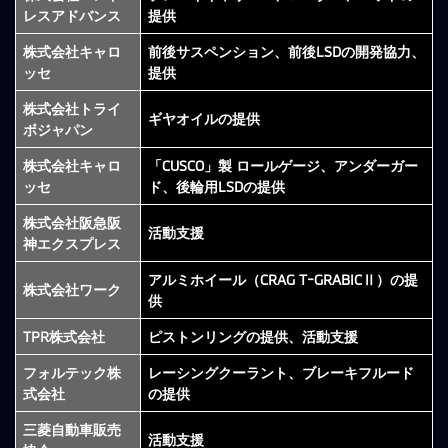
レスアドバンス
提供
株式会社キャロ
前後サスペンション、前後LSDの開発協力、
ッセ
提供
株式会社トライ
ギヤオイルの提供
ボジャパン
株式会社キャロ
「CUSCO」製 ロールゲージ、アンダーガー
ッセ
ド、後輪用LSDの提供
株式会社阪急阪
活動支援
神エクスプレス
アルミホイール（CRAG T-GRABICⅡ）の提
株式会社ワーク
供
TPR株式会社
ピストンリングの提供、活動支援
フォルテック株
レーシングクーラント、ブレーキフルード
式会社
の提供
三菱自動車販売
活動支援