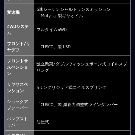
6速シーケンシャルトランスミッション
変速機
「Moty’s」製ギヤオイル
4WDシステ
フルタイム4WD
ム
フロント/リ
「CUSCO」製 LSD
ヤデフ
フ
ロントサ
独立懸架/ダブルウィッシュボーン式コイルスプ
スペンショ
リング
ン
リヤサスペ
4リンクリジッド式コイルスプリング
ンション
ショックア
「CUSCO」製 減衰力調整式ツインダンパー
ブソーバー
バンプスト
油圧式
ッパー