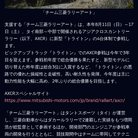
「チーム三菱ラリーアート」
支援する「チーム三菱ラリーアート」は、本年8月11日（日）～17
日（土）、タイ南部～中部で開催されるアジアクロスカントリー
ラリー（以下、AXCR）に新型『トライトン』の4台体制で参戦し
ます。
ピックアップトラック『トライトン』でのAXCR参戦は今年で3年
目を迎えます。参戦初年度で総合優勝を果たすと、新型モデルに
切り替えた昨年度は総合3位に入賞するなど、『トライトン』の悪
路での優れた操縦性と走破性、高い耐久性を発揮。今年度は主に
動力性能を大幅に高め、2年ぶりの総合優勝を目指します。
AXCRスペシャルサイト
https://www.mitsubishi-motors.com/jp/brand/ralliart/axcr/
「チーム三菱ラリーアート」はタントスポーツ（タイ）が運営
し、三菱自動車からはダカールラリーで2連覇した実績をもつ増岡
浩が総監督として参画するほか、開発部門のエンジニアが参戦車
両の開発を行うとともに、競技期間中はチームに帯同してテクニ