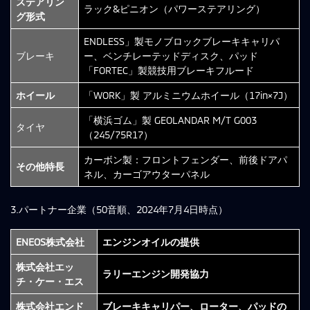
ステアリン
ラック&ピニオン（パワーステアリング）
グ形式
ENDLESS」製モノブロックブレーキキャリパ
ブレーキ
ー、ベンチレーテッドディスク、パッド
「FORTEC」製競技用ブレーキフルード
ホイール
「WORK」製 アルミニウムホイール（17in×7J）
「横浜ゴム」製 GEOLANDAR M/T G003
タイヤ
（245/75R17）
カーボン製：フロントフェンダー、前後ドアパ
その他特長
ネル、カーゴアウターパネル
3.パートナー企業（50音順、2024年7月4日時点）
ENEOS株式会社
エンジンオイルの提供
株式会社エッ
ラリーエンジン開発協力
チ・ケー・エス
株式会社エンド
ブレーキキャリパー、ローター、パッドの