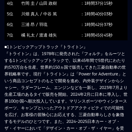
4位
竹岡 圭 / 山田 政樹
：1時間37分15秒
5位
川畑 真人 / 中谷 篤
：1時間40分03秒
6位
三浦 昂 / 羽琉
：1時間42分37秒
7位
橘 礼太 / 渡邊 雄矢
：1時間45分45秒
■1トンピックアップトラック『トライトン』
『トライトン』は、1978年に発売された『フォルテ』をルーツと
する1トンピックアップトラックで、以来45年間で5世代にわたり
約570万台を生産、世界約150ヵ国で販売してきた三菱自動車の世
界戦略車です。現行『トライトン』は「Power for Adventure」と
いう商品コンセプトのもとで開発を進め、内外装デザインからシ
ャシー、ラダーフレーム、エンジンなどを一新し、2023年7月より
生産工場のあるタイで販売を開始。2024年2月に日本に導入し、世
界100か国へ順次投入しています。マリンスポーツやウィンタース
ポーツ、キャンプといったアウトドアアクティビティでの可能性
を広げ、お客様の冒険心にお応えする、三菱自動車らしさを象徴
するモデルのひとつです。また、2024-2025日本カー・オブ・
ザ・イヤーにおいて「デザイン・カー・オブ・ザ・イヤー」を受