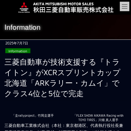
コ
ナ
ン
ビ
テ
ゲ
ン
ー
Information
ツ
シ
に
ョ
移
ン
2025年7月7日
動
に
Information
移
動
三菱自動車が技術支援する『トラ
イトン』がXCRスプリントカップ
北海道「ARKラリー・カムイ」で
クラス4位と5位で完走
「圭rallyproject」竹岡圭選手
「FLEX SHOW AIKAWA Racing with
TOYO TIRES」川畑 真人選手
三菱自動車工業株式会社（本社：東京都港区、代表執行役社長兼