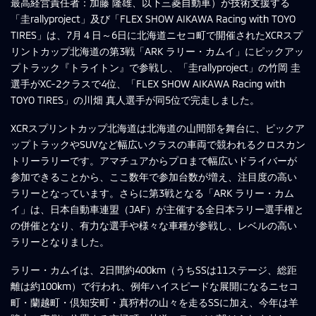
最高経営責任者：加藤 隆雄、以下三菱自動車）が技術支援する
「圭rallyproject」及び「FLEX SHOW AIKAWA Racing with TOYO
TIRES」は、7月４日～6日に北海道ニセコ町で開催されたXCRスプ
リントカップ北海道の第3戦「ARK ラリー・カムイ」にピックアッ
プトラック『トライトン』で参戦し、「圭rallyproject」の竹岡 圭
選手がXC-2クラスで4位、「FLEX SHOW AIKAWA Racing with
TOYO TIRES」の川畑 真人選手が同5位で完走しました。
XCRスプリントカップ北海道は北海道の山間部を舞台に、ピックア
ップトラックやSUVなど幅広いクラスの車両で競われるクロスカン
トリーラリーです。アマチュアからプロまで幅広いドライバーが
参加できることから、ここ数年で参加台数が増え、注目度の高い
ラリーとなっています。さらに第3戦となる「ARK ラリー・カム
イ」は、日本自動車連盟（JAF）が主催する全日本ラリー選手権と
の併催となり、有力な選手や様々な車種が参戦し、レベルの高い
ラリーとなりました。
ラリー・カムイは、2日間約400km（うちSSは11ステージ、総距
離は約100km）で行われ、例年ハイスピードな展開になるニセコ
町・蘭越町・倶知安町・真狩村の山々を走るSSに加え、今年は羊