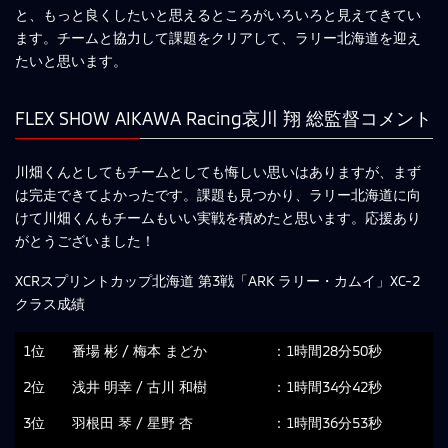
と、もっと良くしたいと思えるところがいろいろと見えてきてい
ます。チームと協力して課題をクリアして、ラリー北海道を迎え
たいと思います。
FLEX SHOW AIKAWA Racing哀川 翔 総監督コメント
川畑くんとしてもチームとしても悔しい思いはありますが、まず
は完走できてよかったです。課題も見つかり、ラリー北海道に向
けて川畑くんもチームもいい実戦を積めたと思います。応援あり
がとうございました！
XCRスプリントカップ北海道 第3戦「ARK ラリー・カムイ」XC-2
クラス成績
1位
番場 彬 / 梅本 まどか
：1時間28分50秒
2位
浅井 明幸 / 古川 和樹
：1時間34分42秒
3位
羽根田 琴 / 星野 杏
：1時間36分53秒