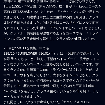
蹄山の東側に位置する京極町の林道ステージが設けられました。
1日目はSS1－7を実施。木々の間の、狭く曲がりくねったコースを
高速で駆るSSが多くありましたが、『トライトン』の取り回しの
良さが光り、川畑選手は常に上位に位置する好走を見せ、クラス
２位で初日を終えました。竹岡選手はコースサイドにクルマ前方
をヒットしてしまった影響で、SS7でタイヤをバーストさせました
が、グラベル・舗装路面が混在するようなコースでも、『トライ
トン』の高い悪路走破性を活かし、クラス4位と健闘しました。
2日目はSS8-11を実施。中でも
SS8/10『SUNFLOWER（16.01km）』は、今回初めて使用し、大
会最長SSであることに加えて序盤はハイスピード、後半はツイス
ティなテクニカルコースへと性格が変わる難しいコースです。前
日クラス２位の川畑選手は前のドライバーに猛追しましたが、途
中コースアウトを喫してしまい、大きなタイムロスとなり、クラ
ス５位となりました。竹岡選手も新コースで多くのドライバーが
苦戦する中、歴戦のラリー参戦で鍛え上げられた三菱自動車の
4WDの走りを活かし、クラス４位のポジションを守り切り、ラリ
ー・カムイを終えました。
また同じくXC-2クラスに出場していた『エクリプス クロス