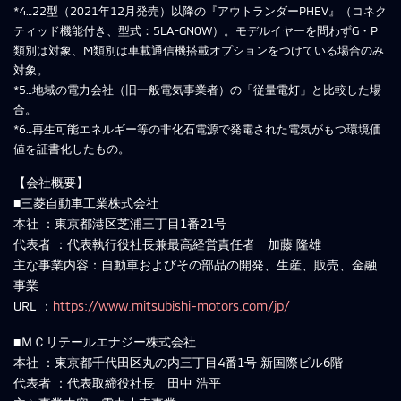
*4…22型（2021年12月発売）以降の『アウトランダーPHEV』（コネク
ティッド機能付き、型式：5LA-GN0W）。モデルイヤーを問わずG・P
類別は対象、M類別は車載通信機搭載オプションをつけている場合のみ
対象。
*5…地域の電力会社（旧一般電気事業者）の「従量電灯」と比較した場
合。
*6…再生可能エネルギー等の非化石電源で発電された電気がもつ環境価
値を証書化したもの。
【会社概要】
■三菱自動車工業株式会社
本社 ：東京都港区芝浦三丁目1番21号
代表者 ：代表執行役社長兼最高経営責任者 加藤 隆雄
主な事業内容：自動車およびその部品の開発、生産、販売、金融
事業
URL ：
https://www.mitsubishi-motors.com/jp/
■ＭＣリテールエナジー株式会社
本社 ：東京都千代田区丸の内三丁目4番1号 新国際ビル6階
代表者 ：代表取締役社長 田中 浩平