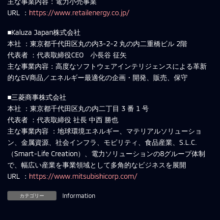
主な事業内容：電力小売事業
URL ：
https://www.retailenergy.co.jp/
■Kaluza Japan株式会社
本社 ：東京都千代田区丸の内3-2-2 丸の内二重橋ビル 2階
代表者 ：代表取締役CEO 小長谷 征矢
主な事業内容：高度なソフトウェアインテリジェンスによる革新
的なEV商品／エネルギー最適化の企画・開発、販売、保守
■三菱商事株式会社
本社 ：東京都千代田区丸の内二丁目 3 番 1 号
代表者 ：代表取締役 社長 中西 勝也
主な事業内容 ：地球環境エネルギー、マテリアルソリューショ
ン、金属資源、社会インフラ、モビリティ、食品産業、S.L.C.
（Smart-Life Creation）、電力ソリューションの8グループ体制
で、幅広い産業を事業領域として多角的なビジネスを展開
URL ：
https://www.mitsubishicorp.com/
カテゴリー
Information