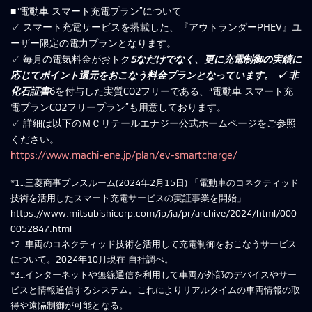
■“電動車 スマート充電プラン”について
✓ スマート充電サービスを搭載した、『アウトランダーPHEV』ユ
ーザー限定の電力プランとなります。
✓ 毎月の電気料金がおトク
5なだけでなく、更に充電制御の実績に
応じてポイント還元をおこなう料金プランとなっています。 ✓ 非
化石証書
6を付与した実質CO2フリーである、“電動車 スマート充
電プランCO2フリープラン”も用意しております。
✓ 詳細は以下のＭＣリテールエナジー公式ホームページをご参照
ください。
https://www.machi-ene.jp/plan/ev-smartcharge/
*1…三菱商事プレスルーム(2024年2月15日) 「電動車のコネクティッド
技術を活用したスマート充電サービスの実証事業を開始」
https://www.mitsubishicorp.com/jp/ja/pr/archive/2024/html/000
0052847.html
*2…車両のコネクティッド技術を活用して充電制御をおこなうサービス
について。2024年10月現在 自社調べ。
*3…インターネットや無線通信を利用して車両が外部のデバイスやサー
ビスと情報通信するシステム。これによりリアルタイムの車両情報の取
得や遠隔制御が可能となる。