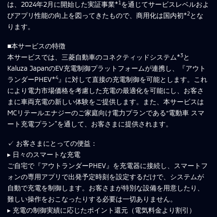
1
は、2024年2月に開始した実証事業*
を通じてサービスレベルおよ
2
びアプリ性能の向上を図ってきたもので、商用化は国内初*
とな
ります。
■本サービスの特徴
3
本サービスでは、三菱自動車のコネクティッドシステム*
と
Kaluza JapanのEV充電制御プラットフォームが連携し、『アウト
4
ランダーPHEV*
』に対して直接の充電制御を可能とします。これ
により電力市場価格を考慮した充電の最適化を可能にし、お客さ
まに車両充電の新しい体験をご提供します。また、本サービスは
MCリテールエナジーのご家庭向け電力プランである“電動車 スマ
ート充電プラン”を通して、お客さまに提供されます。
✓ お客さまにとっての便益：
▸ 日々のスマートな充電
ご自宅で『アウトランダーPHEV』を充電器に接続し、スマートフ
ォンの専用アプリで出発予定時刻を設定するだけで、システムが
自動で充電を制御します。お客さまが特別な設備を用意したり、
難しい操作をおこなったりする必要は一切ありません。
▸ 充電の制御実績に応じたポイント還元（電気料金より割引）