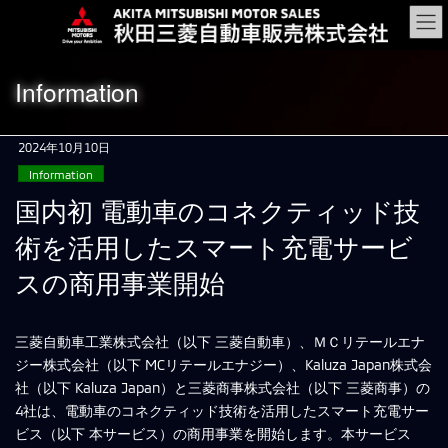
コ
ナ
ン
ビ
テ
ゲ
ン
ー
Information
ツ
シ
に
ョ
移
ン
2024年10月10日
動
に
Information
移
動
国内初 電動車のコネクティッド技
術を活用したスマート充電サービ
スの商用事業開始
三菱自動車工業株式会社（以下 三菱自動車）、ＭＣリテールエナ
ジー株式会社（以下 MCリテールエナジー）、Kaluza Japan株式会
社（以下 Kaluza Japan）と三菱商事株式会社（以下 三菱商事）の
4社は、電動車のコネクティッド技術を活用したスマート充電サー
ビス（以下 本サービス）の商用事業を開始します。本サービス