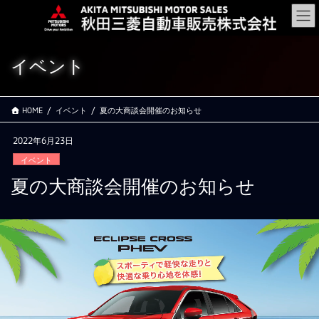
コ
ナ
ン
ビ
テ
ゲ
ン
ー
イベント
ツ
シ
に
ョ
移
ン
HOME
イベント
夏の大商談会開催のお知らせ
動
に
移
2022年6月23日
動
イベント
夏の大商談会開催のお知らせ