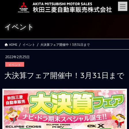
コ
ナ
ン
ビ
テ
ゲ
ン
ー
イベント
ツ
シ
に
ョ
移
ン
HOME
イベント
大決算フェア開催中！3月31日まで
動
に
移
2022年2月25日
動
イベント
大決算フェア開催中！3月31日まで