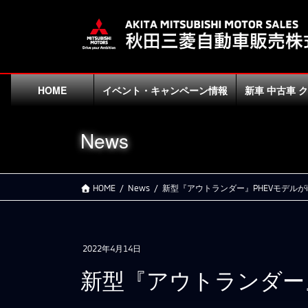
コ
ナ
ン
ビ
テ
ゲ
ン
ー
ツ
シ
に
ョ
HOME
イベント・キャンペーン情報
新車 中古車 
移
ン
動
に
News
移
動
HOME
News
新型『アウトランダー』PHEVモデルがi
2022年4月14日
新型『アウトランダー』