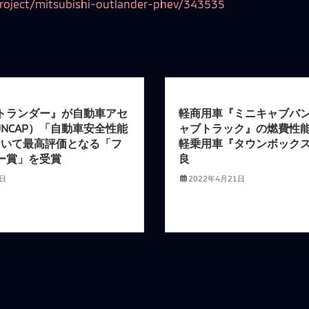
project/mitsubishi-outlander-phev/343535
トランダー』が自動車アセ
軽商用車『ミニキャブバ
NCAP）「自動車安全性能
ャブトラック』の燃費性
において最高評価となる「フ
軽乗用車『タウンボック
ー賞」を受賞
良
1日
2022年4月21日