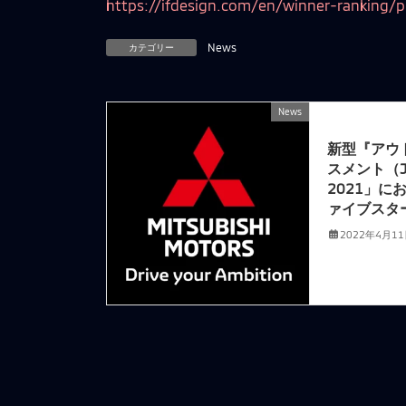
https://ifdesign.com/en/winner-ranking/
カテゴリー
News
News
前の記事
新型『アウ
スメント（J
2021」
ァイブスタ
2022年4月1