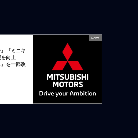
News
次の記事
ン』『ミニキ
能を向上
ス』を一部改