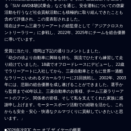
る「SUV 4WD体験試乗会」などを通じ、安全運転についての啓蒙
活動を行うなど社会貢献活動にも積極的に取り組んできたことも
含めて評価され、この度表彰されました。
現在はチーム三菱ラリーアートの総監督として「アジアクロスカ
ントリーラリー」に参戦し、2022年、2025年にチームを総合優勝
に導いています。
受賞に当たり、増岡は下記の通りコメントしました。
「幼少の頃より自動車に興味を持ち、我流でひたすら練習して走
り続けていました。18歳でオフロードレースにデビューし、22歳
でラリーアートに入社してから、三菱自動車とともに世界一過酷
なラリーといわれるダカールラリーに21回挑戦し、2002年、2003
年には、悲願の総合優勝を成し遂げることができました。選手か
ら監督まで40年以上、三菱自動車のお客様、チーム三菱ラリーア
ートのファン、関係者の皆様、そして私を支えてくれた家族に感
謝申し上げます。モータースポーツ活動での経験を活かし、これ
からも安全・安心・快適なクルマづくりに貢献していきたいと思
います。」
■2026年次RJC カー オブ ザ イヤーの概要