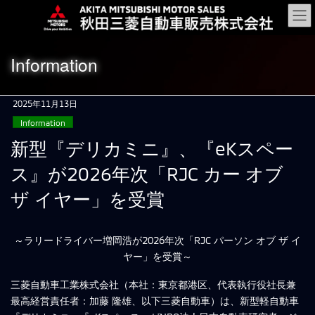
コ
ナ
ン
ビ
テ
ゲ
ン
ー
Information
ツ
シ
に
ョ
移
ン
2025年11月13日
動
に
Information
移
動
新型『デリカミニ』、『eKスペー
ス』が2026年次「RJC カー オブ
ザ イヤー」を受賞
～ラリードライバー増岡浩が2026年次「RJC パーソン オブ ザ イ
ヤー」を受賞～
三菱自動車工業株式会社（本社：東京都港区、代表執行役社長兼
最高経営責任者：加藤 隆雄、以下三菱自動車）は、新型軽自動車