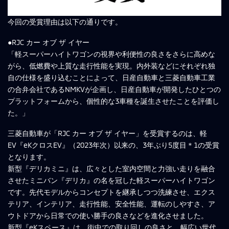
今回の受賞理由は以下の通りです。
●RJC カー オブ ザ イヤー
「軽スーパーハイトワゴンの視界や利便性の良さをさらに高めな
がら、低燃費や上質な走行性能を実現。内外装などにそれぞれ独
自の仕様を盛り込むことによって、日産自動車と三菱自動車工業
の合弁会社であるNMKVが企画し、日産自動車が開発したひとつの
プラットフォームから、個性的な3車種を誕生させたことを評価し
た。」
三菱自動車が「RJC カー オブ ザ イヤー」を受賞するのは、軽
EV『eKクロスEV』（2023年次）以来の、3年ぶり5度目＊1の受賞
となります。
新型『デリカミニ』は、広々とした室内空間と力強い走りを融合
させたミニバン『デリカ』の名を冠した軽スーパーハイトワゴン
です。先代モデルからコンセプトを継承しつつ洗練させ、エクス
テリア、インテリア、走行性能、安全性能、運転のしやすさ、ア
ウトドアから日常での使い勝手の良さなどを進化させました。
新型『eKスペース』は、街中での取り回しの良さと、幅広い世代