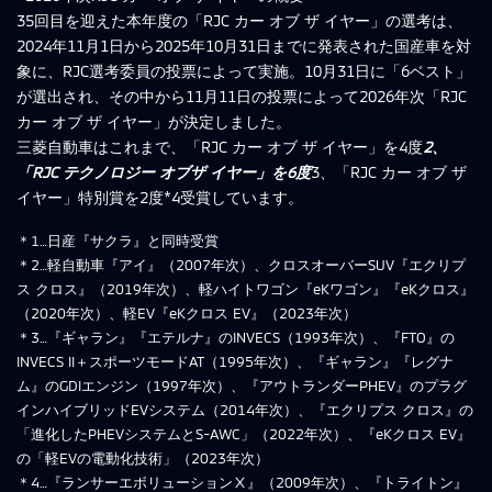
35回目を迎えた本年度の「RJC カー オブ ザ イヤー」の選考は、
2024年11月1日から2025年10月31日までに発表された国産車を対
象に、RJC選考委員の投票によって実施。10月31日に「6ベスト」
が選出され、その中から11月11日の投票によって2026年次「RJC
カー オブ ザ イヤー」が決定しました。
三菱自動車はこれまで、「RJC カー オブ ザ イヤー」を4度
2、
「RJC テクノロジー オブザ イヤー」を6度
3、「RJC カー オブ ザ
イヤー」特別賞を2度*4受賞しています。
＊1…日産『サクラ』と同時受賞
＊2…軽自動車『アイ』（2007年次）、クロスオーバーSUV『エクリプ
ス クロス』（2019年次）、軽ハイトワゴン『eKワゴン』『eKクロス』
（2020年次）、軽EV『eKクロス EV』（2023年次）
＊3…『ギャラン』『エテルナ』のINVECS（1993年次）、『FTO』の
INVECS II＋スポーツモードAT（1995年次）、『ギャラン』『レグナ
ム』のGDIエンジン（1997年次）、『アウトランダーPHEV』のプラグ
インハイブリッドEVシステム（2014年次）、『エクリプス クロス』の
「進化したPHEVシステムとS-AWC」（2022年次）、『eKクロス EV』
の「軽EVの電動化技術」（2023年次）
＊4…『ランサーエボリューションⅩ』（2009年次）、『トライトン』