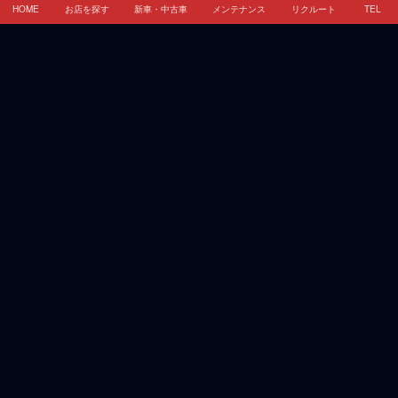
HOME
お店を探す
新車・中古車
メンテナンス
リクルート
TEL
HOME
イベント・キャンペーン情報
新車 中古車 クレジット・リース情報
お店を探す
メンテナンス