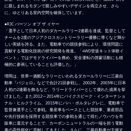
に親しまれるモダンで親しみやすいデザインを両立させ、さら
に、ゆとりある室内空間を確保しています。
●RJC パーソン オブ ザ イヤー
「選手として日本人初のダカールラリー2連覇を達成、監督として
チームを2度のアジアクロスカントリーラリー優勝に導くなど輝か
しい実績を誇る。また、電動車での競技参戦により、環境問題に
貢献する電動化技術の研究開発を推進。「4WD登坂キット体験イ
ベント」ではデモドライバーを務め、安全運転の啓蒙活動にも積
極的に参画していることも評価した。」
増岡は、世界一過酷なラリーといわれるダカールラリーに三菱自
動車『パジェロ』などで合計21回参戦し、2002年、2003年に日本
人初の2連覇を飾るなど、ラリードライバーとして優れた成果を挙
げました。また2012～2014年にパイクスピーク・インターナショ
ナル・ヒルクライム、2015年にバハ・ポルタレグレに、電動車で
監督兼選手として参戦。量産車をベースとした競技車、量産部品
や先行技術を採用する競技車での参戦を通じて得たノウハウを市
販車に還元することで、カーボンニュートラルの一端を担う電動
車の高性能化に貢献してきました。さらに、三菱自動車が主催す