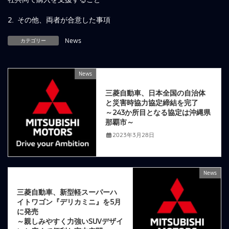
2. その他、両者が合意した事項
カテゴリー
News
News
前の記事
三菱自動車、日本全国の自治体
と災害時協力協定締結を完了
～243か所目となる協定は沖縄県
那覇市～
2023年3月28日
News
次の記事
三菱自動車、新型軽スーパーハ
イトワゴン『デリカミニ』を5月
に発売
～親しみやすく力強いSUVデザイ