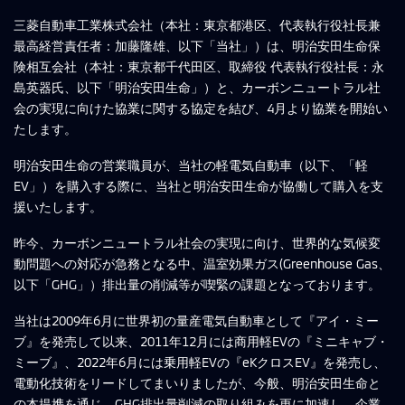
三菱自動車工業株式会社（本社：東京都港区、代表執行役社長兼
最高経営責任者：加藤隆雄、以下「当社」）は、明治安田生命保
険相互会社（本社：東京都千代田区、取締役 代表執行役社長：永
島英器氏、以下「明治安田生命」）と、カーボンニュートラル社
会の実現に向けた協業に関する協定を結び、4月より協業を開始い
たします。
明治安田生命の営業職員が、当社の軽電気自動車（以下、「軽
EV」）を購入する際に、当社と明治安田生命が協働して購入を支
援いたします。
昨今、カーボンニュートラル社会の実現に向け、世界的な気候変
動問題への対応が急務となる中、温室効果ガス(Greenhouse Gas、
以下「GHG」）排出量の削減等が喫緊の課題となっております。
当社は2009年6月に世界初の量産電気自動車として『アイ・ミー
ブ』を発売して以来、2011年12月には商用軽EVの『ミニキャブ・
ミーブ』、2022年6月には乗用軽EVの『eKクロスEV』を発売し、
電動化技術をリードしてまいりましたが、今般、明治安田生命と
の本提携を通じ、GHG排出量削減の取り組みを更に加速し、企業