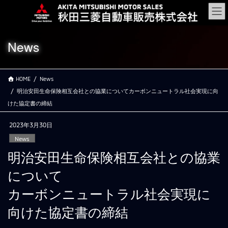
コ
ナ
ン
ビ
テ
ゲ
ン
ー
News
ツ
シ
に
ョ
移
ン
HOME
News
動
に
移
明治安田生命保険相互会社との協業についてカーボンニュートラル社会実現に向
動
けた協定書の締結
2023年3月30日
News
明治安田生命保険相互会社との協業
について
カーボンニュートラル社会実現に
向けた協定書の締結