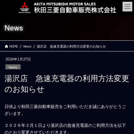
コ
ナ
ン
ビ
テ
ゲ
ン
ー
News
ツ
シ
に
ョ
移
ン
HOME
News
湯沢店 急速充電器の利用方法変更のお知らせ
動
に
移
2026年1月27日
動
News
湯沢店 急速充電器の利用方法変更
のお知らせ
日頃より秋田三菱自動車販売をご利用いただき誠にありがとうご
ざいます。
２０２６年２月１日より湯沢店の急速充電器のご利用方法を以下
のとおり変更させていただきます。