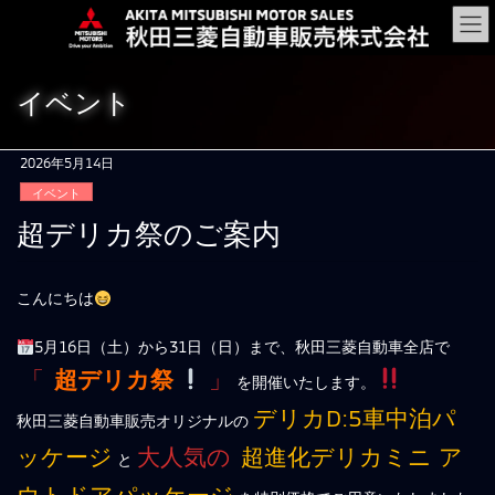
コ
ナ
ン
ビ
テ
ゲ
ン
ー
イベント
ツ
シ
に
ョ
移
ン
2026年5月14日
動
に
イベント
移
動
超デリカ祭のご案内
こんにちは
5月16日（土）から31日（日）まで、秋田三菱自動車全店で
「
超デリカ祭
」
を開催いたします。
デリカD:5車中泊パ
秋田三菱自動車販売オリジナルの
ッケージ
大人気の
超進化デリカミニ ア
と
ウトドアパッケージ