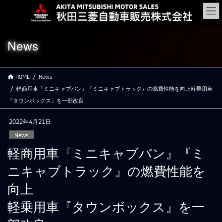
コ
ナ
ン
ビ
テ
ゲ
ン
ー
News
ツ
シ
に
ョ
移
ン
HOME
News
動
に
移
軽商用車『ミニキャブバン』『ミニキャブトラック』の燃費性能を向上軽乗用車
動
『タウンボックス』を一部改良
2022年4月21日
News
軽商用車『ミニキャブバン』『ミ
ニキャブトラック』の燃費性能を
向上
軽乗用車『タウンボックス』を一