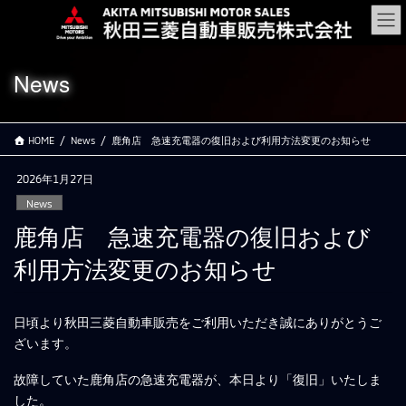
コ
ナ
ン
ビ
テ
ゲ
ン
ー
News
ツ
シ
に
ョ
移
ン
HOME
News
鹿角店 急速充電器の復旧および利用方法変更のお知らせ
動
に
移
2026年1月27日
動
News
鹿角店 急速充電器の復旧および
利用方法変更のお知らせ
日頃より秋田三菱自動車販売をご利用いただき誠にありがとうご
ざいます。
故障していた鹿角店の急速充電器が、本日より「復旧」いたしま
した。