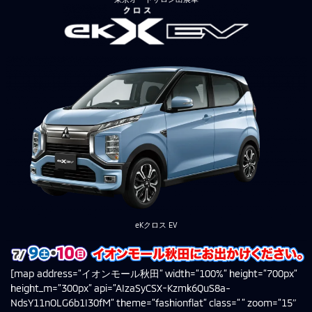
eKクロス EV
[map address=”イオンモール秋田” width=”100%” height=”700px”
height_m=”300px” api=”AIzaSyCSX-Kzmk6QuS8a-
NdsY11nOLG6b1I30fM” theme=”fashionflat” class=” ” zoom=”15″