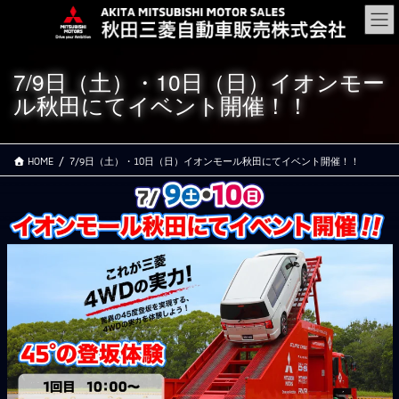
コ
ナ
ン
ビ
テ
ゲ
ン
ー
7/9日（土）・10日（日）イオンモー
ツ
シ
ル秋田にてイベント開催！！
に
ョ
移
ン
動
に
移
HOME
7/9日（土）・10日（日）イオンモール秋田にてイベント開催！！
動