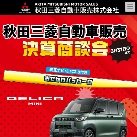
コ
ナ
ン
ビ
テ
ゲ
ン
ー
ツ
シ
に
ョ
移
ン
動
に
移
動