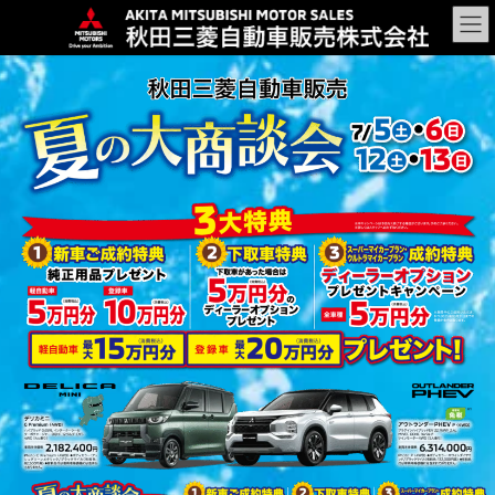
コ
ナ
ン
ビ
テ
ゲ
ン
ー
ツ
シ
に
ョ
移
ン
動
に
移
動