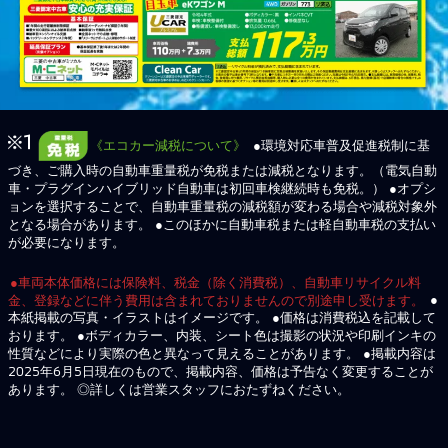
《エコカー減税について》
●環境対応車普及促進税制に基
づき、ご購入時の自動車重量税が免税または減税となります。（電気自動
車・プラグインハイブリッド自動車は初回車検継続時も免税。） ●オプシ
ョンを選択することで、自動車重量税の減税額が変わる場合や減税対象外
となる場合があります。 ●このほかに自動車税または軽自動車税の支払い
が必要になります。
●車両本体価格には保険料、税金（除く消費税）、自動車リサイクル料
金、登録などに伴う費用は含まれておりませんので別途申し受けます。
●
本紙掲載の写真・イラストはイメージです。 ●価格は消費税込を記載して
おります。 ●ボディカラー、内装、シート色は撮影の状況や印刷インキの
性質などにより実際の色と異なって見えることがあります。 ●掲載内容は
2025年6月5日現在のもので、掲載内容、価格は予告なく変更することが
あります。 ◎詳しくは営業スタッフにおたずねください。