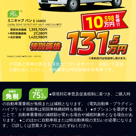
※写真と実車が異なる場合がございますので、店頭にて直接
お確かめください。 ※掲載車は特別装備非装着車です。
●環境対応車普及促進税制に基づき、ご購入時
の自動車重量税が免税または減税となります。（電気自動車・プラグイン
ハイブリッド自動車は初回車検継続時も免税。） ●オプションを選択する
ことで、自動車重量税の減税額が変わる場合や減税対象外となる場合があ
ります。 ●このほかに自動車税または軽自動車税の支払いが必要になりま
す。 ◎詳しくは営業スタッフにおたずねください。