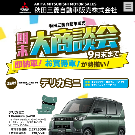
コ
ナ
ン
ビ
テ
ゲ
ン
ー
ツ
シ
に
ョ
移
ン
動
に
移
動