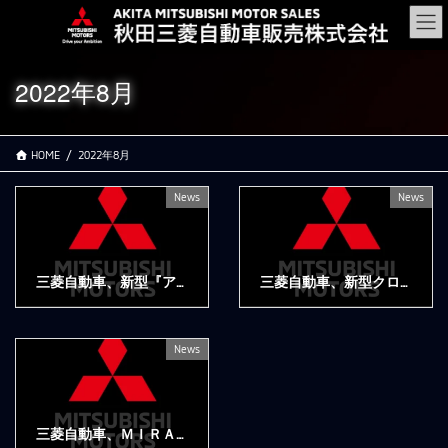
コ
ナ
ン
ビ
テ
ゲ
ン
ー
2022年8月
ツ
シ
に
ョ
移
ン
HOME
2022年8月
動
に
移
動
News
News
三菱自動車、新型『アウトランダー』のPHEVモデルを豪州に投入
三菱自動車、新型クロスオーバーMPV『エクスパンダー クロス』をインドネシアで発表
2022年8月12日
2022年8月12日
News
三菱自動車、ＭＩＲＡＩ－ＬＡＢＯ、電動車の使用済みバッテリーを用いた自律型街路灯の開発検討を開始