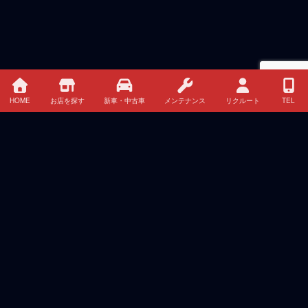
HOME
お店を探す
新車・中古車
メンテナンス
リクルート
TEL
最近の投稿
夏季休暇のお知らせ
2026年8月4日
三菱自動車、新型クロスカントリーSUV『パジェロ』
で路面を選ばない走破性と上質かつ快適な乗り心地を
実現