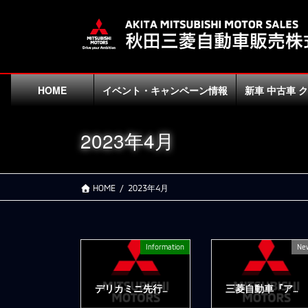
コ
ナ
ン
ビ
テ
ゲ
ン
ー
ツ
シ
に
ョ
HOME
イベント・キャンペーン情報
新車 中古車 
移
ン
動
に
2023年4月
移
動
HOME
2023年4月
Information
Ne
デリカミニ先行展示会のお知らせ【終了】
三菱自動車『アウトランダーPHEV』が2022年度のPHEVカテゴリー国内販売台数No.1を獲得