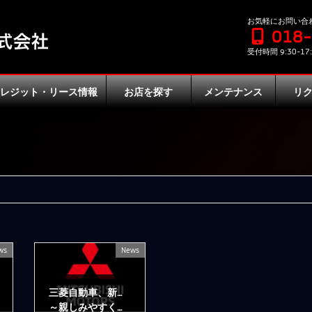
お気軽にお問い合
018
受付時間 9:30-17:
クレジット・リース情報
お店を探す
メンテナンス
リ
ws
News
三菱自動車、新型軽スーパーハイトワゴン『デリカミニ』を5月に発売
～親しみやすく力強いSUVデザインと広くて便利な室内空間～