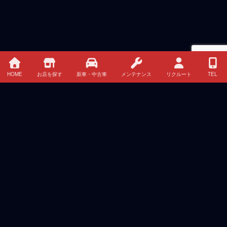
HOME
お店を探す
新車・中古車
メンテナンス
リクルート
TEL
最近の投稿
夏季休暇のお知らせ
2026年8月4日
三菱自動車、新型クロスカントリーSUV『パジェロ』
で路面を選ばない走破性と上質かつ快適な乗り心地を
実現