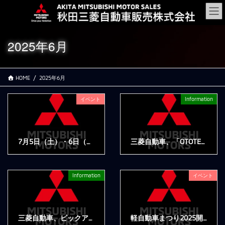
コ
ナ
ン
ビ
テ
ゲ
ン
ー
2025年6月
ツ
シ
に
ョ
移
ン
HOME
2025年6月
動
に
移
動
イベント
Information
7月5日（土）・6日（日）12日（土）・13日（日）「夏の大商談会」を開催します！
三菱自動車、「OTOTEN2025」に出展
2025年6月25日
2025年6月13日
Information
イベント
三菱自動車、ピックアップトラック『トライトン』で国内ラリーに参戦する2チームを技術支援
軽自動車まつり2025開催のご案内