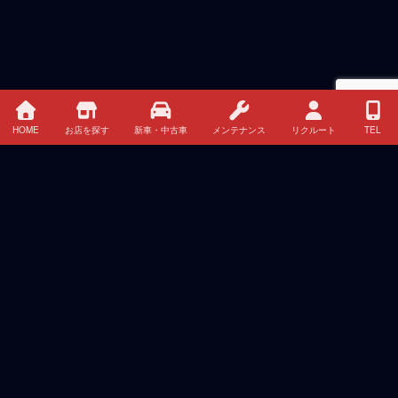
HOME
お店を探す
新車・中古車
メンテナンス
リクルート
TEL
最近の投稿
夏季休暇のお知らせ
2026年8月4日
三菱自動車、新型クロスカントリーSUV『パジェロ』
で路面を選ばない走破性と上質かつ快適な乗り心地を
実現