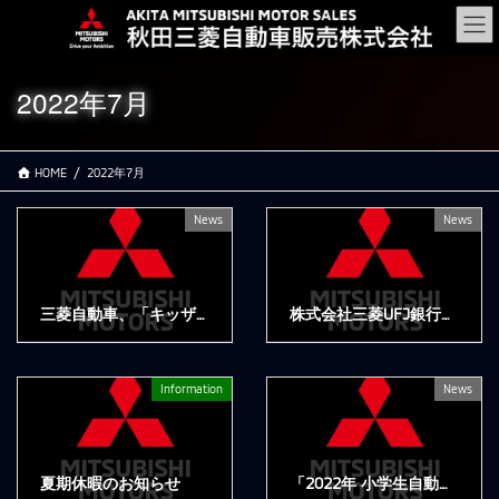
コ
ナ
ン
ビ
テ
ゲ
ン
ー
2022年7月
ツ
シ
に
ョ
移
ン
HOME
2022年7月
動
に
移
動
News
News
三菱自動車、「キッザニア福岡」にパビリオンを出展
株式会社三菱UFJ銀行との協業について
2022年7月29日
2022年7月22日
Information
News
夏期休暇のお知らせ
「2022年 小学生自動車相談室」を開設