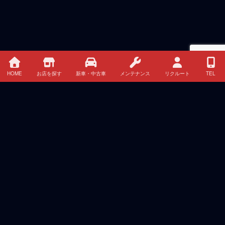
HOME
お店を探す
新車・中古車
メンテナンス
リクルート
TEL
最近の投稿
チーム三菱ラリーアート、アジアクロスカントリーラ
リー2026で連覇に挑む
2026年8月7日
夏季休暇のお知らせ
2026年8月4日