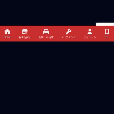
HOME
お店を探す
新車・中古車
メンテナンス
リクルート
TEL
最近の投稿
夏季休暇のお知らせ
2026年8月4日
三菱自動車、新型クロスカントリーSUV『パジェロ』
で路面を選ばない走破性と上質かつ快適な乗り心地を
実現