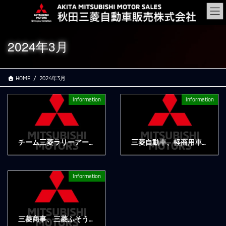
コ
ナ
ン
ビ
テ
ゲ
ン
ー
2024年3月
ツ
シ
に
ョ
移
ン
HOME
2024年3月
動
に
移
動
Information
Information
チーム三菱ラリーアート、アジアクロスカントリーラリー2024への参戦を発表
三菱自動車、軽商用車『ミニキャブバン』軽乗用車『タウンボックス』を一部改良
2024年3月26日
2024年3月14日
Information
三菱商事、三菱ふそうトラック・バス、三菱自動車の3社